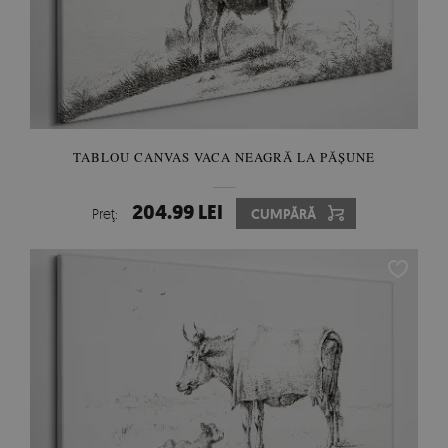
TABLOU CANVAS VACA NEAGRĂ LA PĂȘUNE
204.99 LEI
Preţ:
CUMPĂRĂ