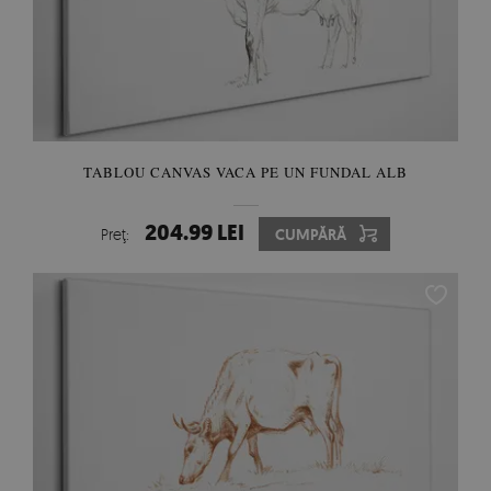
TABLOU CANVAS VACA PE UN FUNDAL ALB
204.99 LEI
Preţ:
CUMPĂRĂ