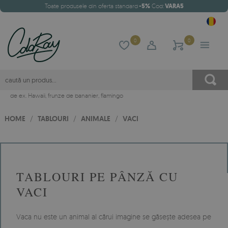
Toate produsele din oferta standard
-5%
Cod:
VARA5
0
0
de ex.
Hawaii
,
frunze de bananier
,
flamingo
HOME
/
TABLOURI
/
ANIMALE
/
VACI
TABLOURI PE PÂNZĂ CU
VACI
Vaca nu este un animal al cărui imagine se găsește adesea pe