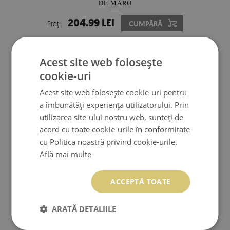
DE MARO
204.99 LEI
Preţ:
CUMPĂRĂ
Acest site web folosește
cookie-uri
Acest site web folosește cookie-uri pentru
a îmbunătăți experiența utilizatorului. Prin
utilizarea site-ului nostru web, sunteți de
acord cu toate cookie-urile în conformitate
cu Politica noastră privind cookie-urile.
Află mai multe
ACCEPTĂ TOATE
TABLOU CANVAS PORTRET ALB-NEGRU AL VITELOR
ARATĂ DETALIILE
204.99 LEI
Preţ:
CUMPĂRĂ