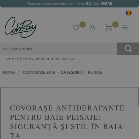
Toate produsele din oferta standard
-5%
Cod:
VARA5
0
0
de ex.
Hawaii
,
frunze de bananier
,
flamingo
HOME
/
COVORAȘE BAIE
/
CATEGORII
/
PEISAJE
COVORAȘE ANTIDERAPANTE
PENTRU BAIE PEISAJE:
SIGURANȚĂ ȘI STIL ÎN BAIA
TA