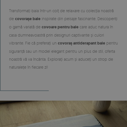
Transformați baia într-un colț de relaxare cu colecția noastră
de
covorașe baie
inspirate din peisaje fascinante. Descoperiți
o gamă variată de
covoare pentru baie
care aduc natura în
casa dumneavoastră prin designuri captivante și culori
vibrante. Fie că preferați un
covoraș antiderapant baie
pentru
siguranță sau un model elegant pentru un plus de stil, oferta
noastră vă va încânta. Explorați acum și aduceți un strop de
naturalețe în fiecare zi!