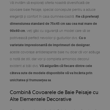
Vă invităm să explorați oferta noastră diversificată de
covoare baie Peisaje, special concepute pentru a aduce
eleganță și confort în casa dumneavoastră.
Fie că preferați
dimensiunea standard de 75x45 cm sau cea mai mare de
90x60 cm
, veți găsi cu siguranță un model care să se
potrivească perfect nevoilor și gusturilor dvs.
Cu o
varietate impresionantă de imprimeuri de designer
,
aceste covorașe antiderapante baie nu doar că vor adăuga
o notă de stil, dar vor și completa armonios decorul
existent al băii dvs.
Vă asigurăm că fiecare dintre cele
câteva sute de modele disponibile vă va încânta prin
unicitatea și frumusețea sa
.
Combină Covoarele de Baie Peisaje cu
Alte Elementele Decorative