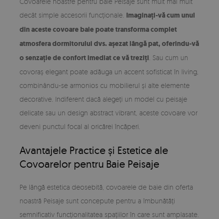
Covoarele noastre pentru baie Peisaje sunt mult mai mult
decât simple accesorii funcționale.
Imaginați-vă cum unul
din aceste covoare baie poate transforma complet
atmosfera dormitorului dvs. așezat lângă pat, oferindu-vă
o senzație de confort imediat ce vă treziți
. Sau cum un
covoraș elegant poate adăuga un accent sofisticat în living,
combinându-se armonios cu mobilierul și alte elemente
decorative. Indiferent dacă alegeți un model cu peisaje
delicate sau un design abstract vibrant, aceste covoare vor
deveni punctul focal al oricărei încăperi.
Avantajele Practice și Estetice ale
Covoarelor pentru Baie Peisaje
Pe lângă estetica deosebită, covoarele de baie din oferta
noastră Peisaje sunt concepute pentru a îmbunătăți
semnificativ funcționalitatea spațiilor în care sunt amplasate.