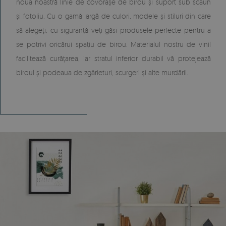
noua noastră linie de covorașe de birou și suport sub scaun
și fotoliu. Cu o gamă largă de culori, modele și stiluri din care
să alegeți, cu siguranță veți găsi produsele perfecte pentru a
se potrivi oricărui spațiu de birou. Materialul nostru de vinil
facilitează curățarea, iar stratul inferior durabil vă protejează
biroul și podeaua de zgârieturi, scurgeri și alte murdării.