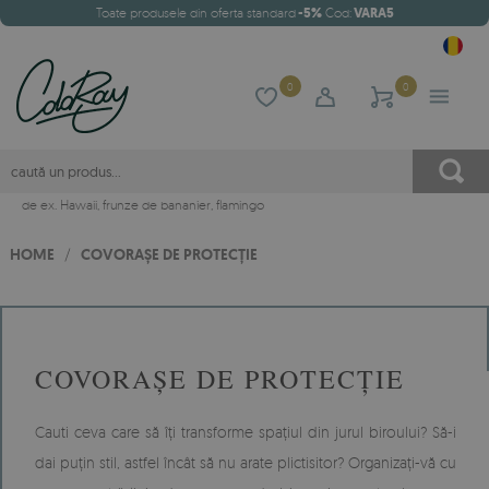
Toate produsele din oferta standard
-5%
Cod:
VARA5
0
0
de ex.
Hawaii
,
frunze de bananier
,
flamingo
HOME
/
COVORAȘE DE PROTECȚIE
COVORAȘE DE PROTECȚIE
Cauti ceva care să îți transforme spațiul din jurul biroului? Să-i
dai puțin stil, astfel încât să nu arate plictisitor? Organizați-vă cu