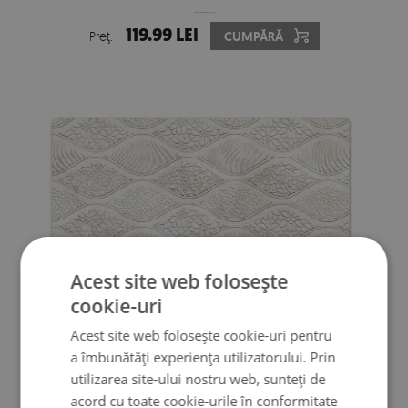
119.99 LEI
Preţ:
CUMPĂRĂ
Acest site web folosește
cookie-uri
Acest site web folosește cookie-uri pentru
PROTECTIE BIROU MODEL PE LITORAL
a îmbunătăți experiența utilizatorului. Prin
utilizarea site-ului nostru web, sunteți de
119.99 LEI
Preţ:
CUMPĂRĂ
acord cu toate cookie-urile în conformitate