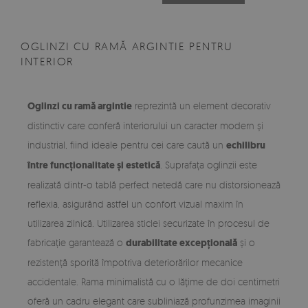
OGLINZI CU RAMĂ ARGINTIE PENTRU
INTERIOR
Oglinzi cu ramă argintie
reprezintă un element decorativ
distinctiv care conferă interiorului un caracter modern și
industrial, fiind ideale pentru cei care caută un
echilibru
între funcționalitate și estetică
. Suprafața oglinzii este
realizată dintr-o tablă perfect netedă care nu distorsionează
reflexia, asigurând astfel un confort vizual maxim în
utilizarea zilnică. Utilizarea sticlei securizate în procesul de
fabricație garantează o
durabilitate excepțională
și o
rezistență sporită împotriva deteriorărilor mecanice
accidentale. Rama minimalistă cu o lățime de doi centimetri
oferă un cadru elegant care subliniază profunzimea imaginii