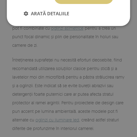
uniformă față de perete, prevenind astfel tensiunile în
material și asigurând o ventilare adecvată a spatelui
ARATĂ DETALIILE
obiectului decorativ. În amenajările complexe, aceste piese
pot fi combinate cu
oglinzi asimetrice
pentru a crea un
punct focal dinamic și plin de personalitate în holuri sau
camere de zi.
Întreținerea suprafeței nu necesită eforturi deosebite, fiind
recomandată utilizarea soluțiilor clasice pentru sticlă și a
lavetelor moi din microfibră pentru a păstra strălucirea ramy
și a oglinzii. Este indicat să se evite bureții abrazivi sau
detergenții foarte puternici care ar putea afecta stratul
protector al ramei argintii. Pentru proiectele de design care
pun accent pe lumina ambientală, aceste modele pot fi
alternate cu
oglinzi cu iluminare led
, creând astfel straturi
diferite de profunzime în interiorul camerei.