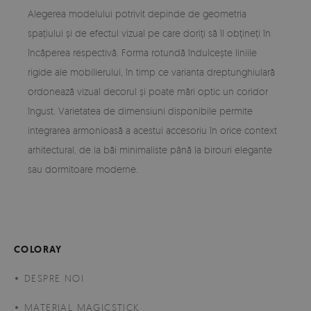
Alegerea modelului potrivit depinde de geometria
spațiului și de efectul vizual pe care doriți să îl obțineți în
încăperea respectivă. Forma rotundă îndulcește liniile
rigide ale mobilierului, în timp ce varianta dreptunghiulară
ordonează vizual decorul și poate mări optic un coridor
îngust. Varietatea de dimensiuni disponibile permite
integrarea armonioasă a acestui accesoriu în orice context
arhitectural, de la băi minimaliste până la birouri elegante
sau dormitoare moderne.
COLORAY
DESPRE NOI
MATERIAL MAGICSTICK