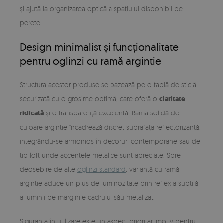
și ajută la organizarea optică a spațiului disponibil pe
perete.
Design minimalist și funcționalitate
pentru oglinzi cu ramă argintie
Structura acestor produse se bazează pe o tablă de sticlă
securizată cu o grosime optimă, care oferă o
claritate
ridicată
și o transparență excelentă. Rama solidă de
culoare argintie încadrează discret suprafața reflectorizantă,
integrându-se armonios în decoruri contemporane sau de
tip loft unde accentele metalice sunt apreciate. Spre
deosebire de alte
oglinzi standard
, variantă cu ramă
argintie aduce un plus de luminozitate prin reflexia subtilă
a luminii pe marginile cadrului său metalizat.
Siguranța în utilizare este un aspect prioritar, motiv pentru