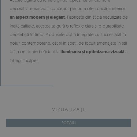
decorativ remarcabil, conceput pentru a oferi oricărui interior
un aspect modern și elegant
. Fabricate din sticlă securizată de
înaltă calitate, acestea asigură o reflexie clară și o durabilitate
deosebită în timp. Produsele pot fi integrate cu succes atât în
holuri contemporane, cât și în spații de locuit amenajate în stil
loft, contribuind eficient la
iluminarea și optimizarea vizuală
a
întregii încăperi.
VIZUALIZAȚI
ROZWIŃ