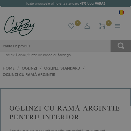
Toate produsele din oferta standard
-5%
Cod:
VARA5
0
0
de ex.
Hawaii
,
frunze de bananier
,
flamingo
HOME
/
OGLINZI
/
OGLINZI STANDARD
/
OGLINZI CU RAMĂ ARGINTIE
OGLINZI CU RAMĂ ARGINTIE
PENTRU INTERIOR
Aceste oglinzi cu ramă argintie reprezintă un element