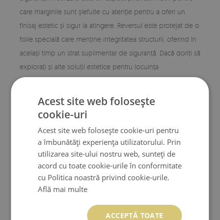
care marginile sunt șlefuite cu atenție pentru a oferi un
finisaj estetic și sigur la atingere. Reversul este protejat de o
folie specială care menține integritatea structurii, oferind în
același timp un strat suplimentar de siguranță. Dacă doriți să
explorați și alte soluții estetice pentru locuința
dumneavoastră, puteți analiza
diverse oglinzi de perete
care completează designul general prin forme și finisaje
Acest site web folosește
variate.
cookie-uri
Acest site web folosește cookie-uri pentru
Montaj versatil și întreținere ușoară în
a îmbunătăți experiența utilizatorului. Prin
spații moderne
utilizarea site-ului nostru web, sunteți de
acord cu toate cookie-urile în conformitate
Sistemul de fixare este conceput pentru a permite o
cu Politica noastră privind cookie-urile.
instalare simplă și stabilă pe orice suprafață verticală,
Află mai multe
indiferent de orientarea dorită. Datorită unor accesorii
precum distanțierele din spumă, se păstrează o distanță
ACCEPTĂ TOATE