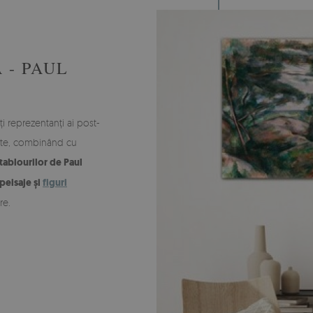
 - PAUL
i reprezentanți ai post-
biste, combinând cu
tablourilor de Paul
peisaje și
figuri
re.