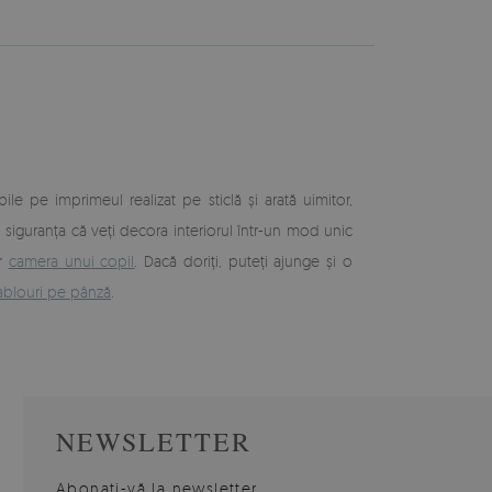
bile pe imprimeul realizat pe sticlă și arată uimitor,
i siguranța că veți decora interiorul într-un mod unic
ar
camera unui copil
. Dacă doriți, puteți ajunge și o
ablouri pe pânză
.
NEWSLETTER
Abonați-vă la newsletter