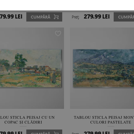
OU STICLA NATURA MORTA
TABLOU STICLA PEISAJ CU O
CU FRUCTE
ROȘIE
79.99 LEI
279.99 LEI
CUMPĂRĂ
Preţ:
CUMPĂ
LOU STICLA PEISAJ CU UN
TABLOU STICLA PEISAJ MON
COPAC ȘI CLĂDIRI
CULORI PASTELATE
79.99 LEI
279.99 LEI