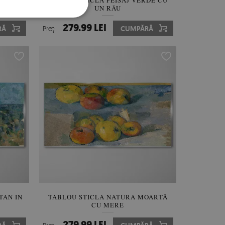
 MINGE
TABLOU STICLA PEISAJ VERDE CU
UN RÂU
279.99 LEI
RĂ
Preţ:
CUMPĂRĂ
TAN IN
TABLOU STICLA NATURA MOARTĂ
CU MERE
279.99 LEI