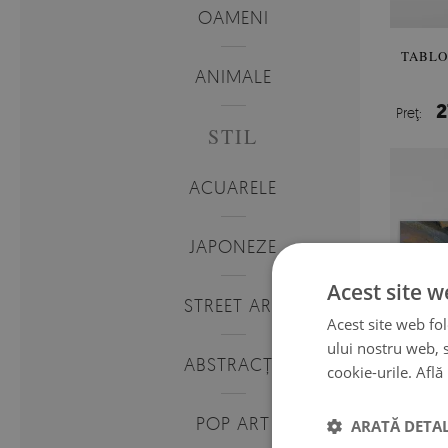
OAMENI
TABLO
ANIMALE
2
Preţ:
STIL
ACUARELE
JAPONEZE
Acest site w
STREET ART
Acest site web fol
ului nostru web, s
ABSTRACȚII
cookie-urile.
Află
POP ART
ARATĂ DETAL