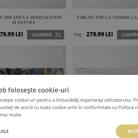
U DIN STICLA SENZUALITATE
TABLOU STICLA VEDERE LA
ȘI NATURĂ
79.99 LEI
279.99 LEI
CUMPĂRĂ
Preţ:
CUMPĂ
eb folosește cookie-uri
osește cookie-uri pentru a îmbunătăți experiența utilizatorului. Pri
unteți de acord cu toate cookie-urile în conformitate cu Politica 
 mai multe
IILE
ACC