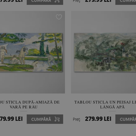
CUMPĂRĂ
Preţ:
CUMPĂ
OU STICLA DUPĂ-AMIAZĂ DE
TABLOU STICLA UN PEISAJ L
VARĂ PE RÂU
LÂNGĂ APĂ
79.99 LEI
279.99 LEI
CUMPĂRĂ
Preţ:
CUMPĂ