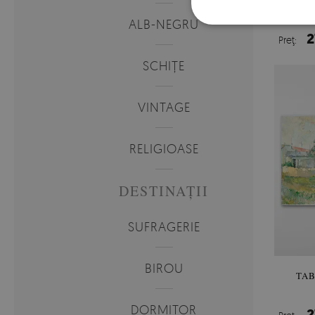
TABL
ALB-NEGRU
2
Preţ:
SCHIȚE
VINTAGE
RELIGIOASE
DESTINAȚII
SUFRAGERIE
BIROU
TAB
DORMITOR
2