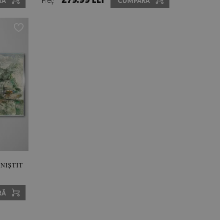
RĂ
Preţ:
CUMPĂRĂ
INIȘTIT
RĂ