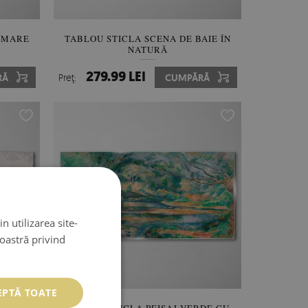
 MARE
TABLOU STICLA SCENA DE BAIE ÎN
NATURĂ
279.99 LEI
RĂ
Preţ:
CUMPĂRĂ
n utilizarea site-
noastră privind
EPTĂ TOATE