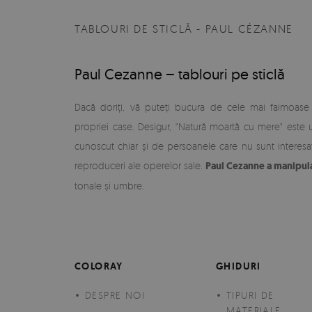
TABLOURI DE STICLĂ - PAUL CÉZANNE
Paul Cezanne – tablouri pe sticlă
Dacă doriți, vă puteți bucura de cele mai faimoase lu
propriei case. Desigur, "Natură moartă cu mere" este 
cunoscut chiar și de persoanele care nu sunt interesate
reproduceri ale operelor sale.
Paul Cezanne a manipula
tonale și umbre.
COLORAY
GHIDURI
DESPRE NOI
TIPURI DE
MATERIALE