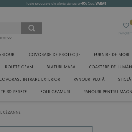
Toate produsele din oferta standard
-5%
Cod:
VARA5
FAVORIT
flamingo
ABLOURI
COVORAȘE DE PROTECȚIE
FURNIRE DE MOBIL
ROLETE GEAM
BLATURI MASĂ
COASTERE DE LUMÂN
COVORAȘE INTRARE EXTERIOR
PANOURI PLUTĂ
STICLĂ
E 3D PERETE
FOLII GEAMURI
PANOURI PENTRU MAGN
L CÉZANNE