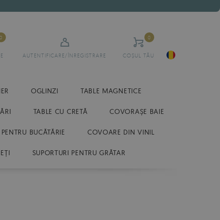
0
0
E
AUTENTIFICARE/ÎNREGISTRARE
COȘUL TĂU
IER
OGLINZI
TABLE MAGNETICE
ĂRI
TABLE CU CRETĂ
COVORAȘE BAIE
 PENTRU BUCĂTĂRIE
COVOARE DIN VINIL
EȚI
SUPORTURI PENTRU GRĂTAR