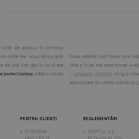
crări ale artistului în confortul
una dintre ele. Acest tablou este
Toate detaliile sunt foarte bine vizi
 de artă. Veți găsi la noi și alte
chiar și în cel mai mare format. Aveț
t perfect lumina
, arătând tranziții
–
sufragerie
,
dormitor
, living și chi
reproducere din oferta noastră de
t
PENTRU CLIENȚI
REGLEMENTĂRI
ÎNTREBĂRI
DREPTUL DE
FRECVENTE
RETRAGERE DIN