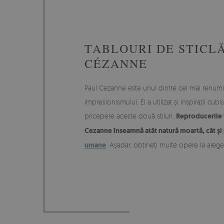
TABLOURI DE STICLĂ
CÉZANNE
Paul Cezanne este unul dintre cei mai renumiț
impresionismului. El a utilizat și inspirații cu
pricepere aceste două stiluri.
Reproducerile 
Cezanne înseamnă atât natură moartă, cât și 
umane
. Așadar, obțineți multe opere la alege