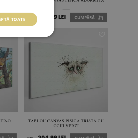
UR AI
TABLOU CANVAS PISICA ADORMITA
204.99 LEI
RĂ
Preţ:
CUMPĂRĂ
EPTĂ TOATE
NTR-O
TABLOU CANVAS PISICA TRISTA CU
OCHI VERZI
204.99 LEI