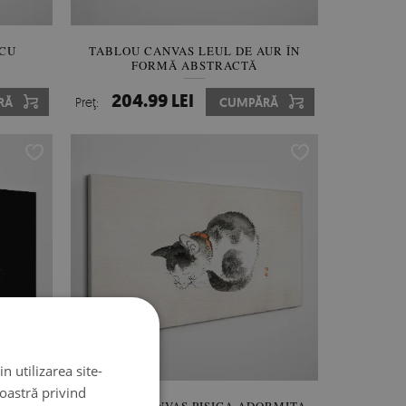
 CU
TABLOU CANVAS LEUL DE AUR ÎN
FORMĂ ABSTRACTĂ
204.99 LEI
RĂ
Preţ:
CUMPĂRĂ
n utilizarea site-
noastră privind