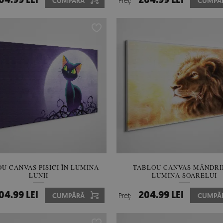
CUMPĂRĂ
Preţ:
CUMPĂ
U CANVAS PISICI ÎN LUMINA
TABLOU CANVAS MÂNDRIE
LUNII
LUMINA SOARELUI
04.99 LEI
204.99 LEI
CUMPĂRĂ
Preţ:
CUMPĂ