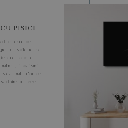
CU PISICI
greu de cunoscut pe
t greu accesibile pentru
iderat cel mai bun
e mai mulți simpatizanți
 aceste animale blănoase
teva dintre ipostazele