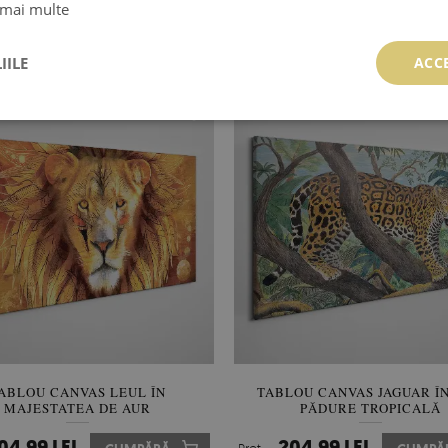
ABLOU CANVAS TIGRU ÎN
TABLOU CANVAS OCHI DE A
 mai multe
PĂDUREA VERDE
UNEI PISICI ÎN UMBRĂ
04.99 LEI
204.99 LEI
CUMPĂRĂ
Preţ:
CUMPĂ
IILE
ACC
ABLOU CANVAS LEUL ÎN
TABLOU CANVAS JAGUAR Î
MAJESTATEA DE AUR
PĂDURE TROPICALĂ
04.99 LEI
204.99 LEI