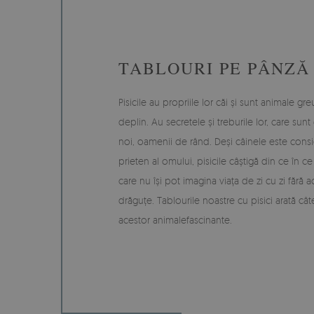
TABLOURI PE PÂNZĂ 
Pisicile au propriile lor căi și sunt animale 
deplin. Au secretele și treburile lor, care sun
noi, oamenii de rând. Deși câinele este cons
prieten al omului, pisicile câștigă din ce în c
care nu își pot imagina viața de zi cu zi fără
drăguțe. Tablourile noastre cu pisici arată câ
acestor animalefascinante.