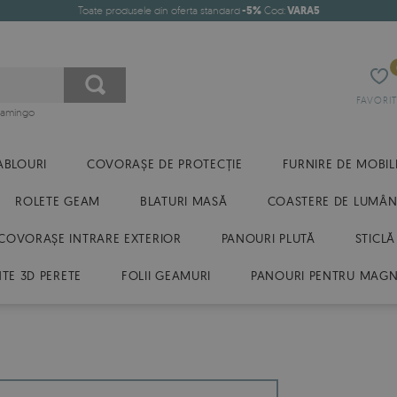
Toate produsele din oferta standard
-5%
Cod:
VARA5
FAVORIT
flamingo
ABLOURI
COVORAȘE DE PROTECȚIE
FURNIRE DE MOBIL
ROLETE GEAM
BLATURI MASĂ
COASTERE DE LUMÂN
COVORAȘE INTRARE EXTERIOR
PANOURI PLUTĂ
STICLĂ
E 3D PERETE
FOLII GEAMURI
PANOURI PENTRU MAGN