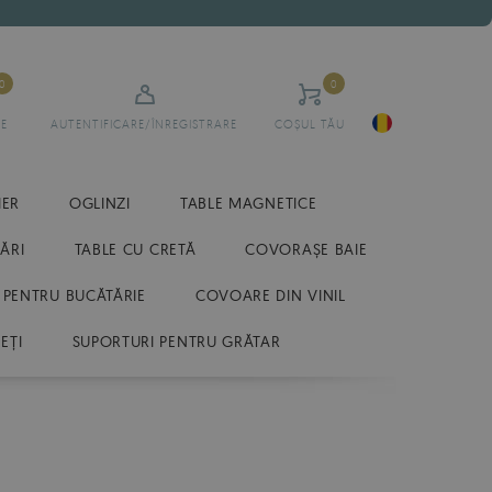
0
0
E
AUTENTIFICARE/ÎNREGISTRARE
COȘUL TĂU
IER
OGLINZI
TABLE MAGNETICE
ĂRI
TABLE CU CRETĂ
COVORAȘE BAIE
 PENTRU BUCĂTĂRIE
COVOARE DIN VINIL
EȚI
SUPORTURI PENTRU GRĂTAR