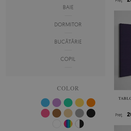
Preţ:
BAIE
DORMITOR
BUCĂTĂRIE
COPIL
COLOR
TABLO
2
Preţ: