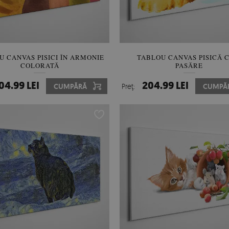
U CANVAS PISICI ÎN ARMONIE
TABLOU CANVAS PISICĂ 
COLORATĂ
PASĂRE
04.99 LEI
204.99 LEI
CUMPĂRĂ
Preţ:
CUMPĂ