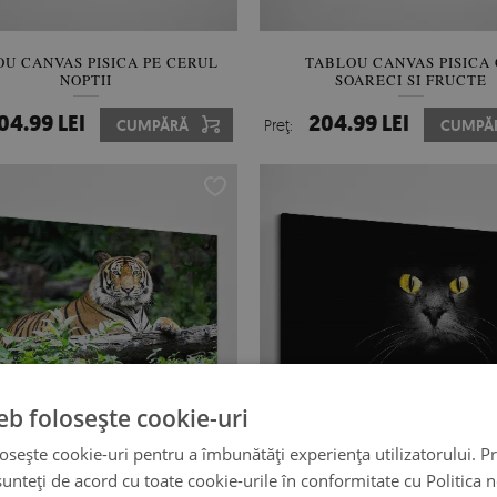
U CANVAS PISICA PE CERUL
TABLOU CANVAS PISICA
NOPTII
SOARECI SI FRUCTE
04.99 LEI
204.99 LEI
CUMPĂRĂ
Preţ:
CUMPĂ
eb folosește cookie-uri
osește cookie-uri pentru a îmbunătăți experiența utilizatorului. Pri
unteți de acord cu toate cookie-urile în conformitate cu Politica 