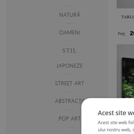
NATURĂ
TABLO
OAMENI
2
Preţ:
STIL
JAPONEZE
STREET ART
ABSTRACȚII
Acest site w
POP ART
Acest site web fol
ului nostru web, s