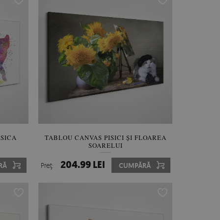
SICA
TABLOU CANVAS PISICI ȘI FLOAREA
SOARELUI
204.99 LEI
RĂ
Preţ:
CUMPĂRĂ