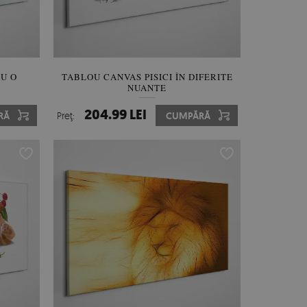
CU O
TABLOU CANVAS PISICI ÎN DIFERITE
NUANȚE
204.99 LEI
RĂ
Preţ:
CUMPĂRĂ