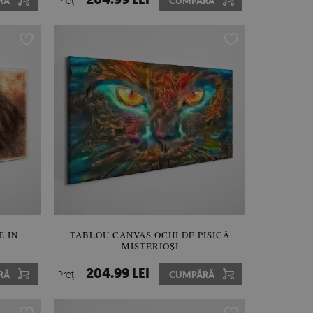
RĂ
Preţ:
CUMPĂRĂ
 ÎN
TABLOU CANVAS OCHI DE PISICĂ
MISTERIOȘI
204.99 LEI
RĂ
Preţ:
CUMPĂRĂ