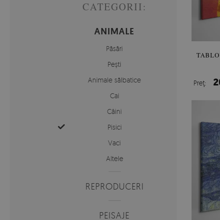
CATEGORII:
ANIMALE
Păsări
TABLO
Peşti
Animale sălbatice
2
Preţ:
Cai
Câini
Pisici
Vaci
Altele
REPRODUCERI
PEISAJE