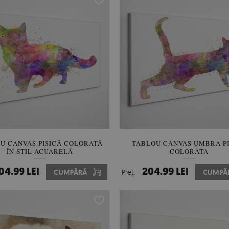
U CANVAS PISICĂ COLORATĂ
TABLOU CANVAS UMBRA PI
ÎN STIL ACUARELĂ
COLORATA
04.99 LEI
204.99 LEI
CUMPĂRĂ
Preţ:
CUMPĂ