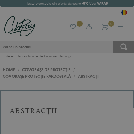
Toate produsele din oferta standard
-5%
Cod:
VARA5
0
0
de ex.
Hawaii
,
frunze de bananier
,
flamingo
HOME
/
COVORAȘE DE PROTECȚIE
/
COVORAȘE PROTECȚIE PARDOSEALĂ
/
ABSTRACȚII
ABSTRACȚII