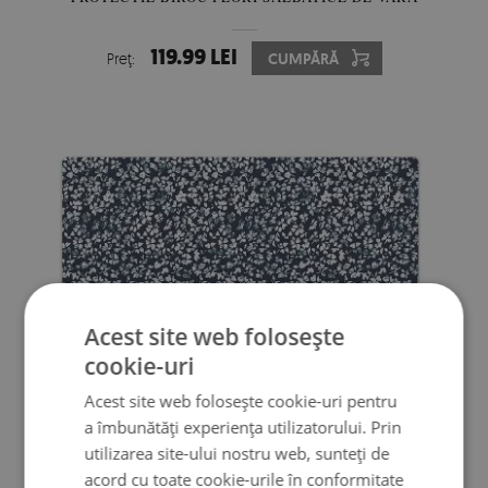
119.99 LEI
Preţ:
CUMPĂRĂ
Acest site web folosește
cookie-uri
Acest site web folosește cookie-uri pentru
MAPA BIROU MARGARETE ALBE MICI
a îmbunătăți experiența utilizatorului. Prin
utilizarea site-ului nostru web, sunteți de
acord cu toate cookie-urile în conformitate
119.99 LEI
Preţ:
CUMPĂRĂ