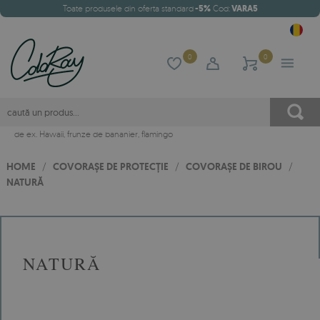
Toate produsele din oferta standard
-5%
Cod:
VARA5
0
0
de ex.
Hawaii
,
frunze de bananier
,
flamingo
HOME
/
COVORAȘE DE PROTECȚIE
/
COVORAȘE DE BIROU
/
NATURĂ
NATURĂ