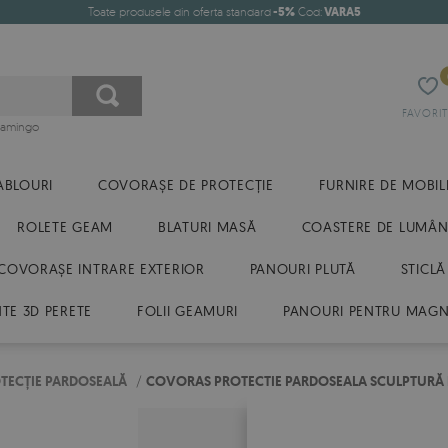
Toate produsele din oferta standard
-5%
Cod:
VARA5
FAVORIT
flamingo
ABLOURI
COVORAȘE DE PROTECȚIE
FURNIRE DE MOBIL
ROLETE GEAM
BLATURI MASĂ
COASTERE DE LUMÂN
COVORAȘE INTRARE EXTERIOR
PANOURI PLUTĂ
STICLĂ
E 3D PERETE
FOLII GEAMURI
PANOURI PENTRU MAGN
TECȚIE PARDOSEALĂ
/
COVORAS PROTECTIE PARDOSEALA SCULPTURĂ