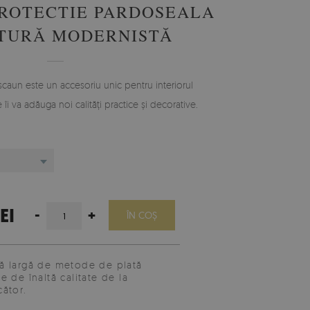
ROTECTIE PARDOSEALA
TURĂ MODERNISTĂ
caun este un accesoriu unic pentru interiorul
i va adăuga noi calități practice și decorative.
EI
-
+
ÎN COŞ
 largă de metode de plată
e de înaltă calitate de la
ător.