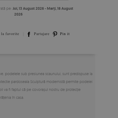
rată pe:
Joi, 13 August 2026 - Marți, 18 August
2026
la favorite
Partajare
Pin it
ive. podelele sub presiunea scaunului, sunt predispuse la
rotectie pardoseala Sculptură modernistă permite podelei
il va fi faptul că pe covorașul nostru de protecție
rățenia în casa.