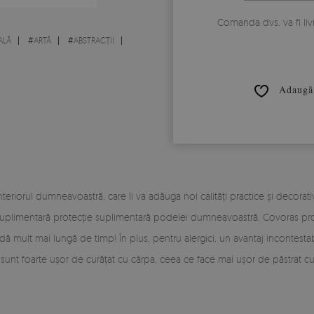
Comanda dvs. va fi liv
ALĂ
#
ARTĂ
#
ABSTRACȚII
Adaugă 
eriorul dumneavoastră, care îi va adăuga noi calități practice și decorat
ție suplimentară protecție suplimentară podelei dumneavoastră. Covoras p
ă mult mai lungă de timp! În plus, pentru alergici, un avantaj incontestab
 sunt foarte ușor de curățat cu cârpa, ceea ce face mai ușor de păstrat cu