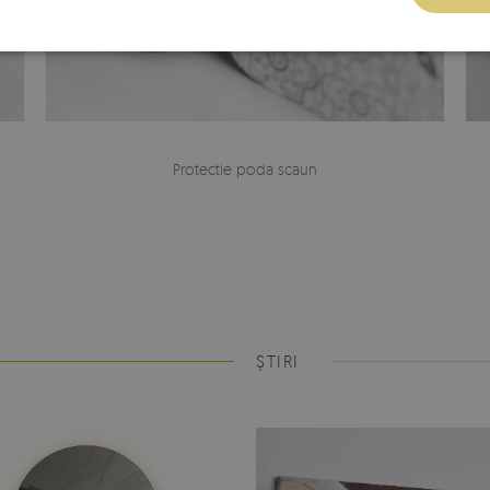
Protectie poda scaun
ȘTIRI