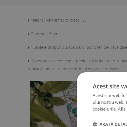
♦ Material: vinil armat cu plasă PES.
♦ Grosime: 1,6 mm.
♦ Nuanțele tamponului scaunului pot diferi de vizualizare
♦ Covorașul este conceput pentru a fi utilizat pe o supra
suprafață moale, se poate îndoi și se poate deplasa.
Acest site w
Acest site web fol
ului nostru web, s
cookie-urile.
Află
ARATĂ DETAL