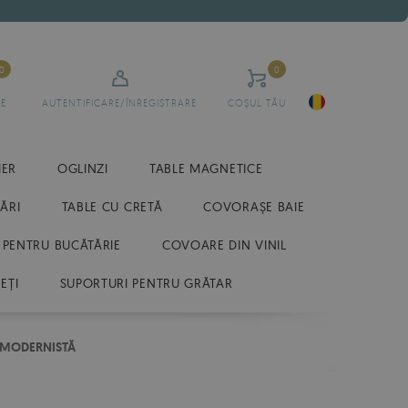
0
0
E
AUTENTIFICARE/ÎNREGISTRARE
COȘUL TĂU
IER
OGLINZI
TABLE MAGNETICE
ĂRI
TABLE CU CRETĂ
COVORAȘE BAIE
 PENTRU BUCĂTĂRIE
COVOARE DIN VINIL
EȚI
SUPORTURI PENTRU GRĂTAR
 MODERNISTĂ