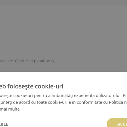
.
față tare. Când este plasat pe o
eb folosește cookie-uri
osește cookie-uri pentru a îmbunătăți experiența utilizatorului. Pri
unteți de acord cu toate cookie-urile în conformitate cu Politica 
 mai multe
IILE
ACC