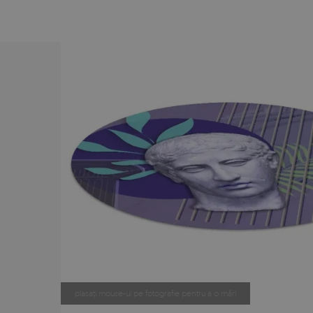
plasați mouse-ul pe fotografie pentru a o mări