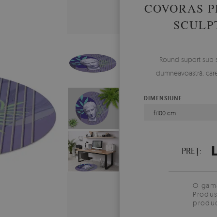
COVORAS P
SCULP
Round suport sub s
dumneavoastră, care î
DIMENSIUNE
fi100 cm
L
PREŢ:
O gamă
Produs
produc