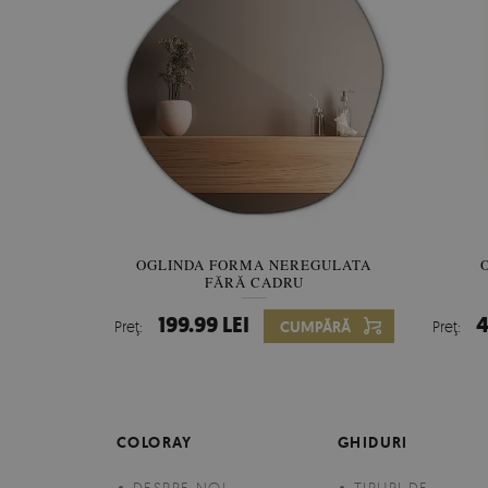
OGLINDA FORMA NEREGULATA
FĂRĂ CADRU
199.99 LEI
4
Preţ:
CUMPĂRĂ
Preţ:
COLORAY
GHIDURI
DESPRE NOI
TIPURI DE