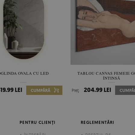
OGLINDA OVALA CU LED
OGLINDA FORMA NEREGULA
TABLOU CANVAS FEMEIE 
ÎNTINSĂ
19.99 LEI
434.99 LEI
204.99 LEI
CUMPĂRĂ
Preţ:
Preţ:
CUMPĂ
CUMPĂ
PENTRU CLIENȚI
REGLEMENTĂRI
ÎNTREBĂRI
DREPTUL DE