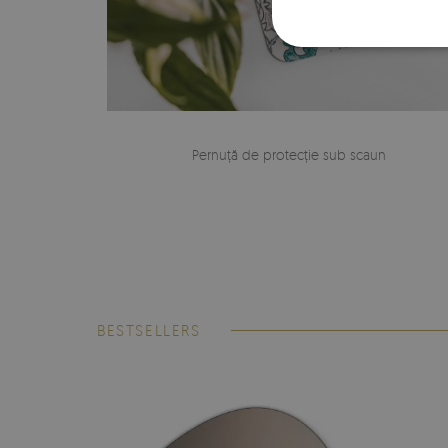
Pernuță de protecție sub scaun
BESTSELLERS