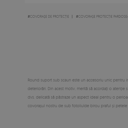
#
COVORAȘE DE PROTECȚIE
#
COVORAȘE PROTECȚIE PARDOSE
Round suport sub scaun este un accesoriu unic pentru int
deteriorări. Din acest motiv, merită să acordați o aten
dvs. delicată să păstraze un aspect ideal pentru o perioad
covorașul nostru de sub fotoliulde birou praful și petele