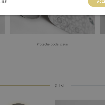
IILE
ACC
Protectie poda scaun
ȘTIRI