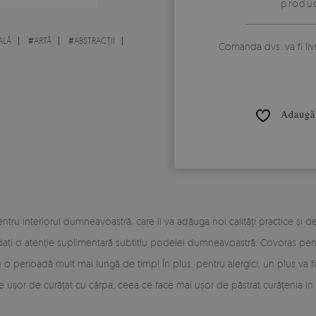
produc
ALĂ
#
ARTĂ
#
ABSTRACȚII
Comanda dvs. va fi liv
Adaugă 
ru interiorul dumneavoastră, care îi va adăuga noi calități practice și d
cordați o atenție suplimentară subtitlu podelei dumneavoastră. Covoras p
 o perioadă mult mai lungă de timp! În plus, pentru alergici, un plus va 
te ușor de curățat cu cârpa, ceea ce face mai ușor de păstrat curățenia în 