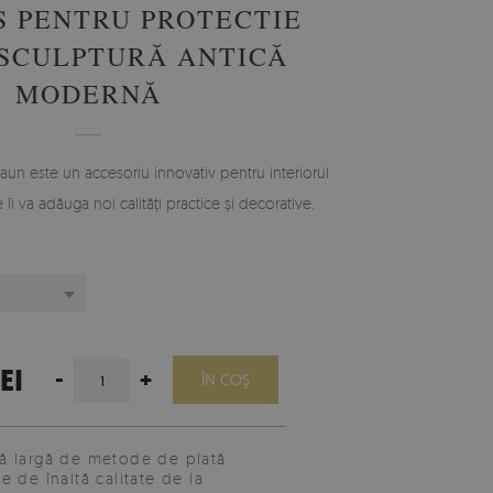
 PENTRU PROTECTIE
SCULPTURĂ ANTICĂ
MODERNĂ
un este un accesoriu innovativ pentru interiorul
i va adăuga noi calități practice și decorative.
EI
-
+
ÎN COŞ
 largă de metode de plată
e de înaltă calitate de la