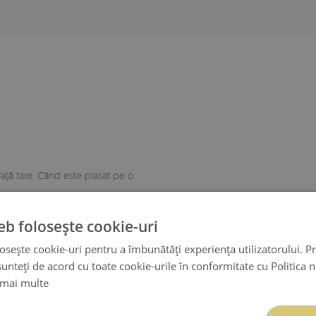
.
față tare. Când este plasat pe o
eb folosește cookie-uri
osește cookie-uri pentru a îmbunătăți experiența utilizatorului. Pri
unteți de acord cu toate cookie-urile în conformitate cu Politica 
 mai multe