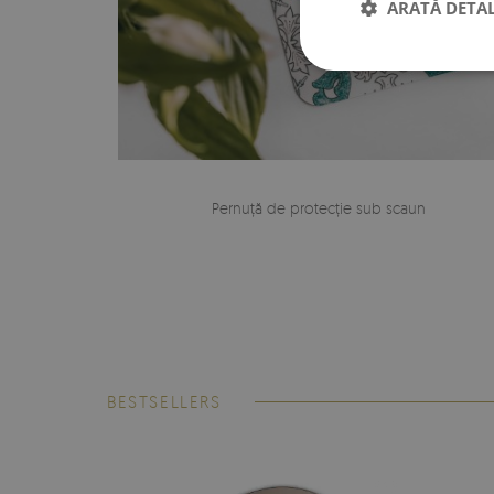
ARATĂ DETAL
Pernuță de protecție sub scaun
BESTSELLERS