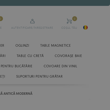
0
0
E
AUTENTIFICARE/ÎNREGISTRARE
COȘUL TĂU
IER
OGLINZI
TABLE MAGNETICE
ĂRI
TABLE CU CRETĂ
COVORAȘE BAIE
 PENTRU BUCĂTĂRIE
COVOARE DIN VINIL
EȚI
SUPORTURI PENTRU GRĂTAR
RĂ ANTICĂ MODERNĂ