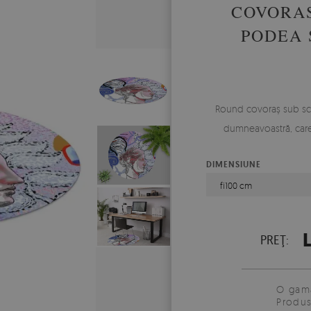
COVORAS
PODEA 
Round covoraș sub sca
dumneavoastră, care î
DIMENSIUNE
fi100 cm
L
PREŢ:
O gamă
Produs