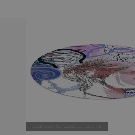
plasați mouse-ul pe fotografie pentru a o mări