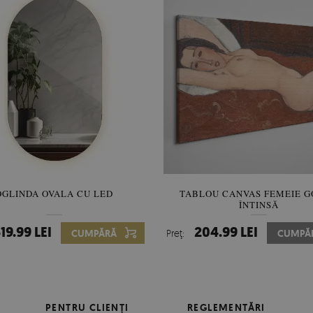
OGLINDA OVALA CU LED
OGLINDA FORMA NEREGULA
TABLOU CANVAS FEMEIE 
ÎNTINSĂ
19.99 LEI
434.99 LEI
204.99 LEI
CUMPĂRĂ
Preţ:
Preţ:
CUMPĂ
CUMPĂ
PENTRU CLIENȚI
REGLEMENTĂRI