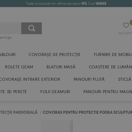
Toate produsele din oferta standard
-5%
Cod:
VARA5
FAVORIT
flamingo
ABLOURI
COVORAȘE DE PROTECȚIE
FURNIRE DE MOBIL
ROLETE GEAM
BLATURI MASĂ
COASTERE DE LUMÂN
COVORAȘE INTRARE EXTERIOR
PANOURI PLUTĂ
STICLĂ
E 3D PERETE
FOLII GEAMURI
PANOURI PENTRU MAGN
TECȚIE PARDOSEALĂ
/
COVORAS PENTRU PROTECTIE PODEA SCULPTU