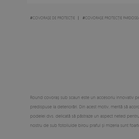
#
COVORAȘE DE PROTECȚIE
#
COVORAȘE PROTECȚIE PARDOSE
Round covoraș sub scaun este un accesoriu innovativ pent
predispuse la deteriorări. Din acest motiv, merită să a
podelei dvs. delicată să păstraze un aspect neted pentru
nostru de sub fotoliulde birou praful și mizeria sunt foar