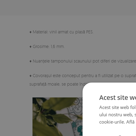
♦ Material: vinil armat cu plasă PES.
♦ Grosime: 1,6 mm.
♦ Nuanțele tamponului scaunului pot diferi de vizualizare
♦ Covorașul este conceput pentru a fi utilizat pe o supra
suprafață moale, se poate îndoi și se poate deplasa.
Acest site w
Acest site web fol
ului nostru web, s
cookie-urile.
Află