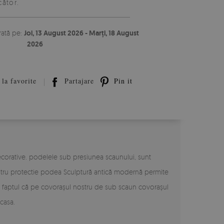
ător.
rată pe:
Joi, 13 August 2026 - Marți, 18 August
2026
la favorite
Partajare
Pin it
ecorative. podelele sub presiunea scaunului, sunt
entru protectie podea Sculptură antică modernă permite
fi faptul că pe covorașul nostru de sub scaun covorașul
casa.