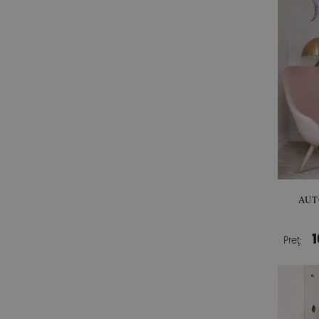
AUT
1
Preţ: