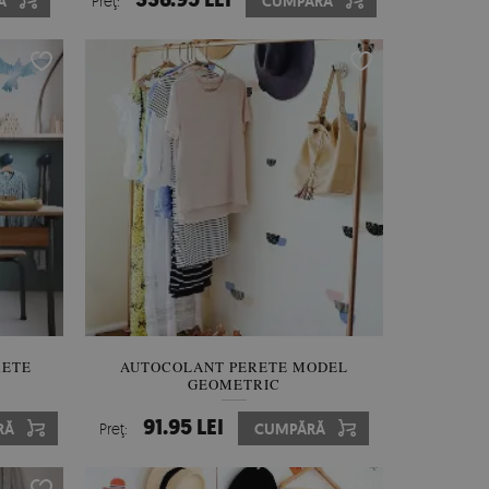
Ă
Preţ:
CUMPĂRĂ
RETE
AUTOCOLANT PERETE MODEL
GEOMETRIC
91.95 LEI
RĂ
Preţ:
CUMPĂRĂ