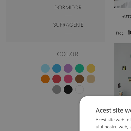
DORMITOR
AUT
SUFRAGERIE
1
Preţ:
COLOR
Acest site w
Acest site web fol
ului nostru web, s