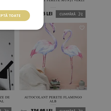
ARELĂ
AUTOCOLANT PERETE MUNȚI VERZI
336.95 LEI
Ă
Preţ:
CUMPĂRĂ
EPTĂ TOATE
ZE DE
AUTOCOLANT PERETE FLAMINGO
AL
ALB
336.95 LEI