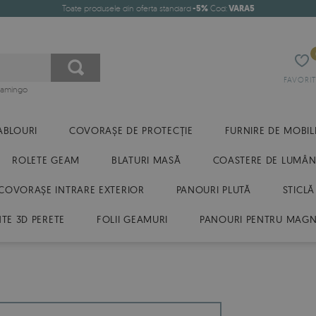
Toate produsele din oferta standard
-5%
Cod:
VARA5
FAVORIT
flamingo
ABLOURI
COVORAȘE DE PROTECȚIE
FURNIRE DE MOBIL
ROLETE GEAM
BLATURI MASĂ
COASTERE DE LUMÂN
COVORAȘE INTRARE EXTERIOR
PANOURI PLUTĂ
STICLĂ
E 3D PERETE
FOLII GEAMURI
PANOURI PENTRU MAGN