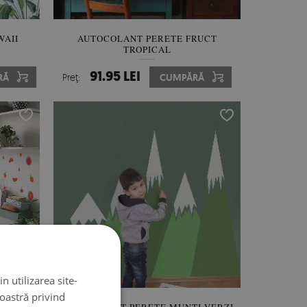
WAII
AUTOCOLANT PERETE FRUCT
TROPICAL
91.95 LEI
RĂ
Preţ:
CUMPĂRĂ
n utilizarea site-
noastră privind