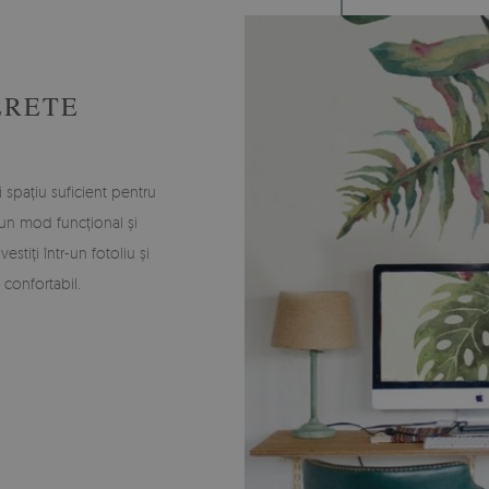
ERETE
 spațiu suficient pentru
-un mod funcțional și
estiți într-un fotoliu și
 confortabil.