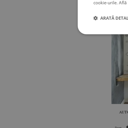
AUTO
cookie-urile.
Află
Preţ:
ARATĂ DETAL
AUT