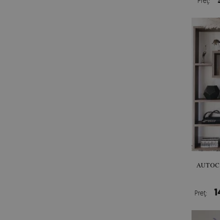
Preţ:
AUTOC
1
Preţ: