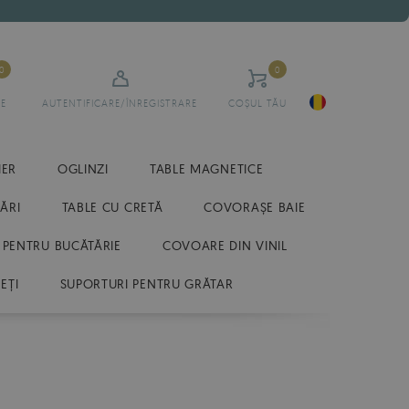
0
0
E
AUTENTIFICARE/ÎNREGISTRARE
COȘUL TĂU
IER
OGLINZI
TABLE MAGNETICE
ĂRI
TABLE CU CRETĂ
COVORAȘE BAIE
 PENTRU BUCĂTĂRIE
COVOARE DIN VINIL
EȚI
SUPORTURI PENTRU GRĂTAR