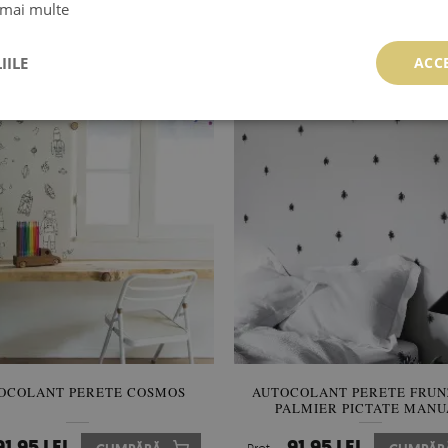
COLANT PERETE ALFABETUL
AUTOCOLANT PERETE ACU
 mai multe
FRUCTELOR
CU FRUCTE
91.95 LEI
91.95 LEI
CUMPĂRĂ
Preţ:
CUMPĂR
IILE
ACC
OCOLANT PERETE COSMOS
AUTOCOLANT PERETE FRUN
PALMIER PICTATE MANU
91.95 LEI
91.95 LEI