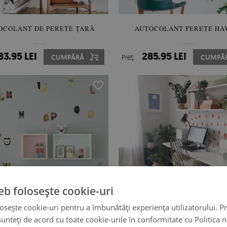
OCOLANT DE PERETE ȚARĂ
AUTOCOLANT PERETE HA
83.95 LEI
285.95 LEI
CUMPĂRĂ
Preţ:
CUMPĂ
eb folosește cookie-uri
osește cookie-uri pentru a îmbunătăți experiența utilizatorului. Pri
unteți de acord cu toate cookie-urile în conformitate cu Politica 