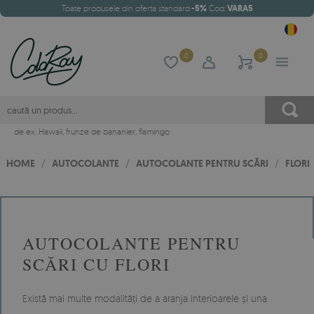
Toate produsele din oferta standard
-5%
Cod:
VARA5
0
0
de ex.
Hawaii
,
frunze de bananier
,
flamingo
HOME
/
AUTOCOLANTE
/
AUTOCOLANTE PENTRU SCĂRI
/
FLORI
AUTOCOLANTE PENTRU
SCĂRI CU FLORI
Există mai multe modalități de a aranja interioarele și una