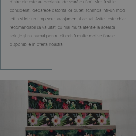
dintre ele este autocolantul de scară cu flori. Merită să le
considerați, deoarece datorită lor puteți schimba într-un mod
ieftin și într-un timp scurt aranjamentul actual. Astfel, este chiar
recomandabil să vă uitați cu mai multă atenție la această
soluție și nu numai pentru că există multe motive florale
disponibile în oferta noastră.