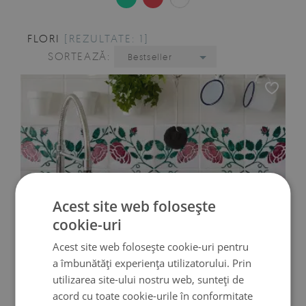
FLORI
[REZULTATE: 1]
SORTEAZĂ:
Bestseller
Acest site web folosește
cookie-uri
Acest site web folosește cookie-uri pentru
a îmbunătăți experiența utilizatorului. Prin
utilizarea site-ului nostru web, sunteți de
AUTOCOLANTE PENTRU GRESIE TRANDAFIRI
acord cu toate cookie-urile în conformitate