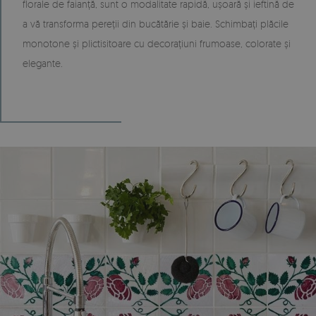
florale de faianță, sunt o modalitate rapidă, ușoară și ieftină de
a vă transforma pereții din bucătărie și baie. Schimbați plăcile
monotone și plictisitoare cu decorațiuni frumoase, colorate și
elegante.