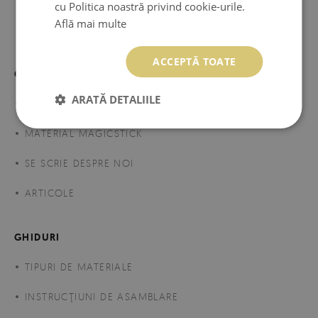
cu Politica noastră privind cookie-urile.
89.99 LEI
Preţ:
CUMPĂRĂ
Află mai multe
ACCEPTĂ TOATE
COLORAY
ARATĂ DETALIILE
DESPRE NOI
MATERIAL MAGICSTICK
SE SCRIE DESPRE NOI
ARTICOLE
GHIDURI
TIPURI DE MATERIALE
INSTRUCŢIUNI DE ASAMBLARE