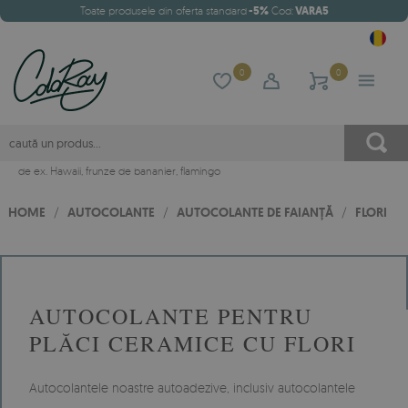
Toate produsele din oferta standard
-5%
Cod:
VARA5
0
0
de ex.
Hawaii
,
frunze de bananier
,
flamingo
HOME
/
AUTOCOLANTE
/
AUTOCOLANTE DE FAIANȚĂ
/
FLORI
AUTOCOLANTE PENTRU
PLĂCI CERAMICE CU FLORI
Autocolantele noastre autoadezive, inclusiv autocolantele