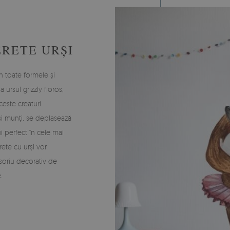
RETE URȘI
În toate formele și
ursul grizzly fioros,
ceste creaturi
și munți, se deplasează
ui perfect în cele mai
rete cu urși vor
cesoriu decorativ de
.