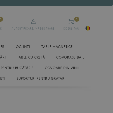
0
0
E
AUTENTIFICARE/ÎNREGISTRARE
COȘUL TĂU
IER
OGLINZI
TABLE MAGNETICE
ĂRI
TABLE CU CRETĂ
COVORAȘE BAIE
 PENTRU BUCĂTĂRIE
COVOARE DIN VINIL
EȚI
SUPORTURI PENTRU GRĂTAR