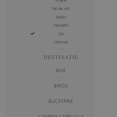
Poiană
Set de vinil
Spațiu
Trandafiri
Urși
Vehicule
DESTINAȚIE
BAIE
BIROU
BUCĂTĂRIE
CAMERA COPILULUI