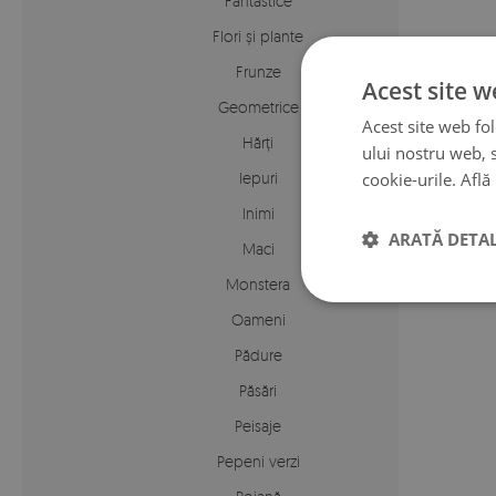
Fantastice
Flori și plante
Frunze
Acest site w
Geometrice
Acest site web fol
Hărți
ului nostru web, s
Iepuri
cookie-urile.
Află
Inimi
ARATĂ DETAL
Maci
Monstera
Oameni
Pădure
Păsări
Peisaje
Pepeni verzi