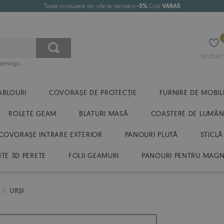
Toate produsele din oferta standard
-5%
Cod:
VARA5
FAVORIT
flamingo
ABLOURI
COVORAȘE DE PROTECȚIE
FURNIRE DE MOBIL
ROLETE GEAM
BLATURI MASĂ
COASTERE DE LUMÂN
COVORAȘE INTRARE EXTERIOR
PANOURI PLUTĂ
STICLĂ
E 3D PERETE
FOLII GEAMURI
PANOURI PENTRU MAGN
/
URȘI