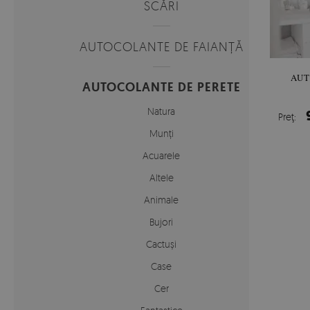
SCĂRI
AUTOCOLANTE DE FAIANȚĂ
AUT
AUTOCOLANTE DE PERETE
Natura
Preţ:
Munți
Acuarele
Altele
Animale
Bujori
Cactuși
Case
Cer