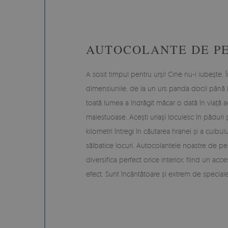
AUTOCOLANTE DE PE
A sosit timpul pentru urși! Cine nu-i iubește. 
dimensiunile, de la un urs panda docil până la 
toată lumea a îndrăgit măcar o dată în viață a
maiestuoase. Acești uriași locuiesc în păduri 
kilometri întregi în căutarea hranei și a cuibul
sălbatice locuri. Autocolantele noastre de pe
diversifica perfect orice interior, fiind un ac
efect. Sunt încântătoare și extrem de speciale