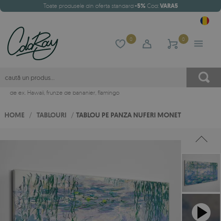
Toate produsele din oferta standard
-5%
Cod:
VARA5
0
0
de ex.
Hawaii
,
frunze de bananier
,
flamingo
HOME
/
TABLOURI
/
TABLOU PE PANZA NUFERI MONET