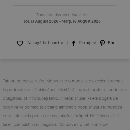
Comanda dvs. va fi livrată pe:
Joi, 13 August 2026 - Marți, 18 August 2026
Adaugă la favorite
Partajare
Pin it
Tablou pe panza Nuferi Monet este o modalitate excelentă pentru
împodobirea oricărei încăperi. Merită să-l aplicați peste tot unde este
obligatoriu să introduceți tablouri neobișnuite. Paleta bogată de
culori vă va permite să creați o atmosferă neobișnuită. Frumusețea
constituie cheia pentru crearea oricărei încăperi. Hotărându-vă să
faceți cumpărături în magazinul Coloray.ro, puteți conta pe