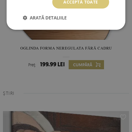
ACCEPTĂ TOATE
ARATĂ DETALIILE
OGLINDA FORMA NEREGULATA FĂRĂ CADRU
199.99 LEI
Preţ:
CUMPĂRĂ
ȘTIRI