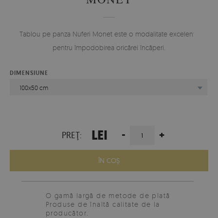
Tablou pe panza Nuferi Monet este o modalitate excelentă
pentru împodobirea oricărei încăperi.
DIMENSIUNE
100x50 cm
LEI
-
+
PREŢ:
ÎN COŞ
O gamă largă de metode de plată
Produse de înaltă calitate de la
producător.