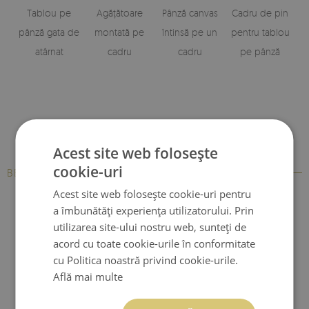
Tablou pe
Agățătoare
Pânză canvas
Cadru de pin
pânză gata de
montată pe
întinsă pe un
pentru tablou
atârnat
cadru
cadru
pe pânză
Acest site web folosește
cookie-uri
BESTSELLERS
Acest site web folosește cookie-uri pentru
a îmbunătăți experiența utilizatorului. Prin
utilizarea site-ului nostru web, sunteți de
acord cu toate cookie-urile în conformitate
cu Politica noastră privind cookie-urile.
Află mai multe