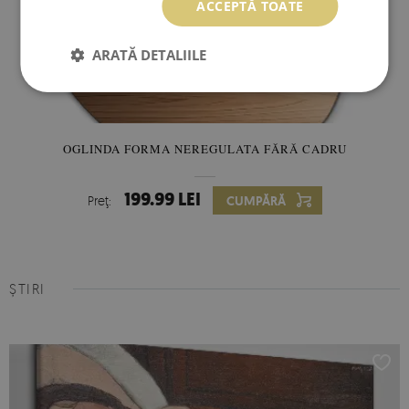
ACCEPTĂ TOATE
ARATĂ DETALIILE
OGLINDA FORMA NEREGULATA FĂRĂ CADRU
199.99 LEI
Preţ:
CUMPĂRĂ
ȘTIRI