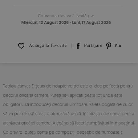
Comanda dvs. va fi livrată pe:
Miercuri, 12 August 2026 - Luni, 17 August 2026
Adaugă la favorite
Partajare
Pin it
Tablou canvas Discurs de noapte verde este o idee perfectă pentru
decorul oricărei camere. Puteți să-l aplicați peste tot unde este
obligatoriu să introduceți decoruri uimitoare. Paleta bogată de culori
vă va permite să creați o atmosferă unică. Inspirația este cheia pentru
aranjarea oricărei camere. Alegând să faceți cumpărături în magazinul
Coloray.ro, puteți conta pe compoziții deosebit de frumoase și