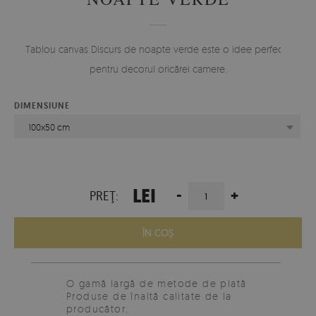
Tablou canvas Discurs de noapte verde este o idee perfectă
pentru decorul oricărei camere.
DIMENSIUNE
100x50 cm
LEI
-
+
PREŢ:
ÎN COŞ
O gamă largă de metode de plată
Produse de înaltă calitate de la
producător.