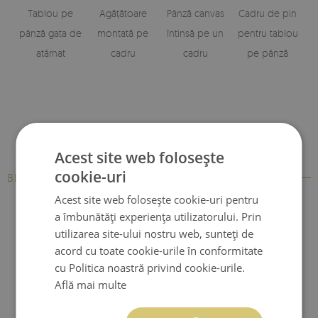
Tablou pe
Agățătoare
Pânză canvas
Cadru de pin
pânză gata de
montată pe
întinsă pe un
pentru tablou
atârnat
cadru
cadru
pe pânză
Acest site web folosește
cookie-uri
BESTSELLERS
Acest site web folosește cookie-uri pentru
a îmbunătăți experiența utilizatorului. Prin
utilizarea site-ului nostru web, sunteți de
acord cu toate cookie-urile în conformitate
cu Politica noastră privind cookie-urile.
Află mai multe