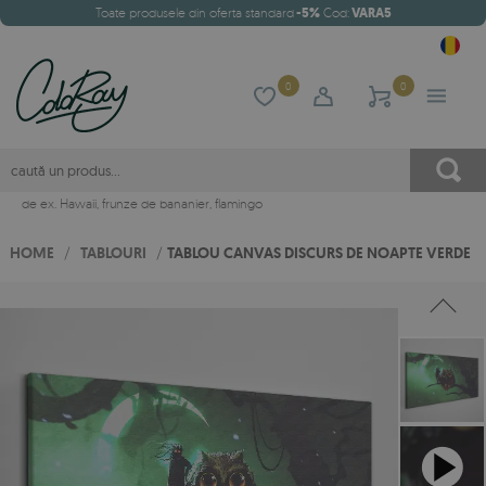
Toate produsele din oferta standard
-5%
Cod:
VARA5
0
0
de ex.
Hawaii
,
frunze de bananier
,
flamingo
HOME
/
TABLOURI
/
TABLOU CANVAS DISCURS DE NOAPTE VERDE