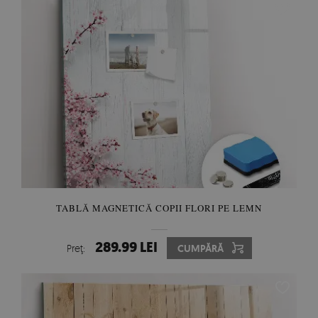
TABLĂ MAGNETICĂ COPII FLORI PE LEMN
289.99 LEI
Preţ:
CUMPĂRĂ