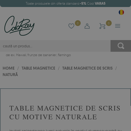
Toate produsele din oferta standard
-5%
Cod:
VARA5
0
0
de ex.
Hawaii
,
frunze de bananier
,
flamingo
HOME
/
TABLE MAGNETICE
/
TABLE MAGNETICE DE SCRIS
/
NATURĂ
TABLE MAGNETICE DE SCRIS
CU MOTIVE NATURALE
Invitați splendoarea lumii naturale în spațiul dumneavoastră cu