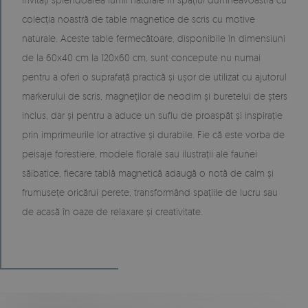
colecția noastră de table magnetice de scris cu motive
naturale. Aceste table fermecătoare, disponibile în dimensiuni
de la 60x40 cm la 120x60 cm, sunt concepute nu numai
pentru a oferi o suprafață practică și ușor de utilizat cu ajutorul
markerului de scris, magneților de neodim și buretelui de șters
inclus, dar și pentru a aduce un suflu de proaspăt și inspirație
prin imprimeurile lor atractive și durabile. Fie că este vorba de
peisaje forestiere, modele florale sau ilustrații ale faunei
sălbatice, fiecare tablă magnetică adaugă o notă de calm și
frumusețe oricărui perete, transformând spațiile de lucru sau
de acasă în oaze de relaxare și creativitate.