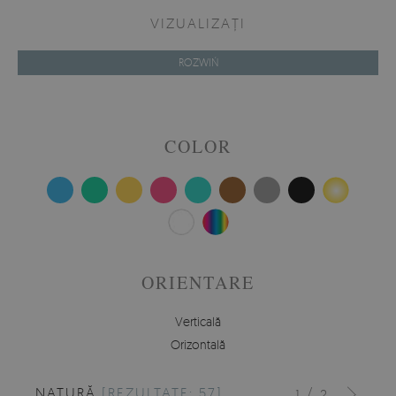
VIZUALIZAȚI
ROZWIŃ
COLOR
ORIENTARE
Verticală
Orizontală
NATURĂ
[REZULTATE: 57]
/
1
2