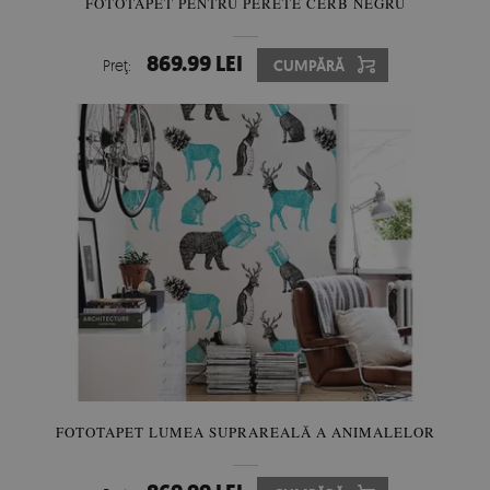
FOTOTAPET PENTRU PERETE CERB NEGRU
869.99 LEI
Preţ:
CUMPĂRĂ
FOTOTAPET LUMEA SUPRAREALĂ A ANIMALELOR