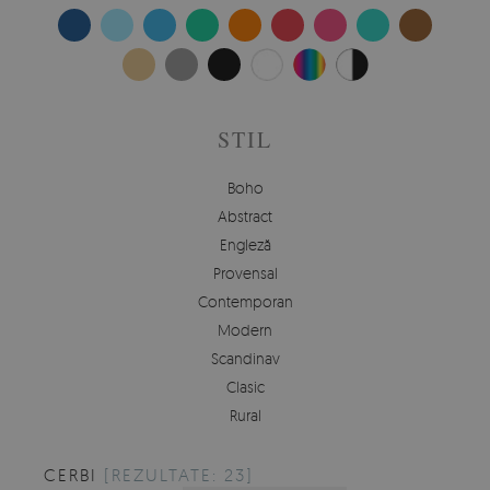
STIL
Boho
Abstract
Engleză
Provensal
Contemporan
Modern
Scandinav
Clasic
Rural
CERBI
[REZULTATE: 23]