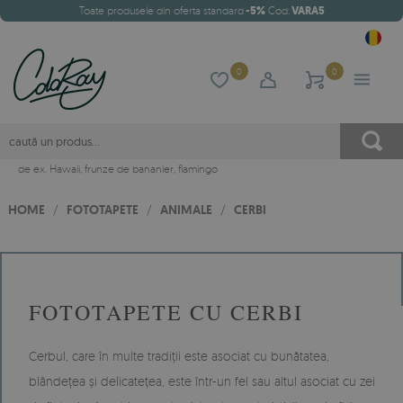
Toate produsele din oferta standard
-5%
Cod:
VARA5
0
0
de ex.
Hawaii
,
frunze de bananier
,
flamingo
HOME
/
FOTOTAPETE
/
ANIMALE
/
CERBI
FOTOTAPETE CU CERBI
Cerbul, care în multe tradiții este asociat cu bunătatea,
blândețea și delicatețea, este într-un fel sau altul asociat cu zei