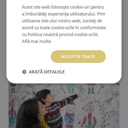
Acest site web folosește cookie-uri pentru
a îmbunătăți experiența utilizatorului. Prin
utilizarea site-ului nostru web, sunteți de
acord cu toate cookie-urile în conformitate
DECOR FOTOTAPET CRANIU DE CERB ATMOSFERIC
cu Politica noastră privind cookie-urile.
Află mai multe
869.99 LEI
Preţ:
CUMPĂRĂ
ACCEPTĂ TOATE
ARATĂ DETALIILE