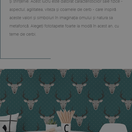
și sfințenie. Acest lucru este datorat caracteristicilor sale fizice -
aspectul, agilitatea, viteza și coarnele de cerb - care inspiră
aceste valori și simboluri în imaginația omului și natura sa
metaforică. Alegeți fototapete foarte la modă în acest an, cu
teme de cerbi.