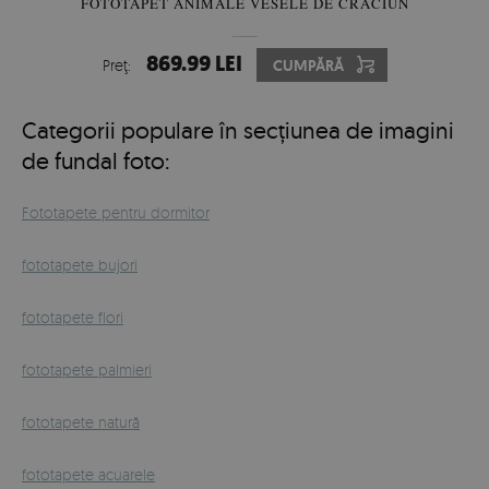
FOTOTAPET ANIMALE VESELE DE CRĂCIUN
869.99 LEI
Preţ:
CUMPĂRĂ
Categorii populare în secțiunea de imagini
de fundal foto:
Fototapete pentru dormitor
fototapete bujori
fototapete flori
fototapete palmieri
fototapete natură
fototapete acuarele