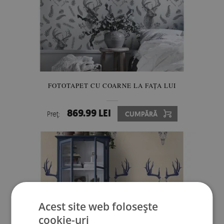
FOTOTAPET CU COARNE LA FAȚA LUI
869.99 LEI
Preţ:
CUMPĂRĂ
Acest site web folosește
cookie-uri