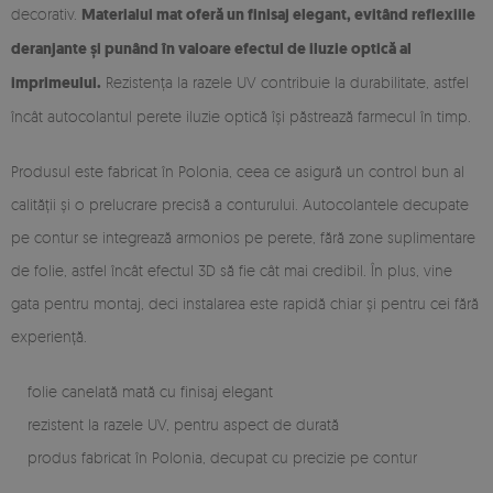
decorativ.
Materialul mat oferă un finisaj elegant, evitând reflexiile
deranjante și punând în valoare efectul de iluzie optică al
imprimeului.
Rezistența la razele UV contribuie la durabilitate, astfel
încât autocolantul perete iluzie optică își păstrează farmecul în timp.
Produsul este fabricat în Polonia, ceea ce asigură un control bun al
calității și o prelucrare precisă a conturului. Autocolantele decupate
pe contur se integrează armonios pe perete, fără zone suplimentare
de folie, astfel încât efectul 3D să fie cât mai credibil. În plus, vine
gata pentru montaj, deci instalarea este rapidă chiar și pentru cei fără
experiență.
folie canelată mată cu finisaj elegant
rezistent la razele UV, pentru aspect de durată
produs fabricat în Polonia, decupat cu precizie pe contur