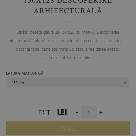
ARHITECTURALĂ
Sticker perete gaură 3D 130x128 cu motivul Descoperire
arhitecturală îmbină estetica modernă cu o calitate atent aleasă,
datorită foliei canelate mate utilizate la realizarea acestui
autocolant 3d decorativ.
LATURA MAI LUNGĂ
130 cm
LEI
-
+
PREŢ:
ÎN COŞ