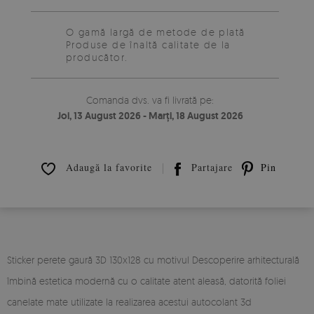
O gamă largă de metode de plată
Produse de înaltă calitate de la
producător.
Comanda dvs. va fi livrată pe:
Joi, 13 August 2026 - Marți, 18 August 2026
Adaugă la favorite
Partajare
Pin it
Sticker perete gaură 3D 130x128 cu motivul Descoperire arhitecturală
îmbină estetica modernă cu o calitate atent aleasă, datorită foliei
canelate mate utilizate la realizarea acestui autocolant 3d