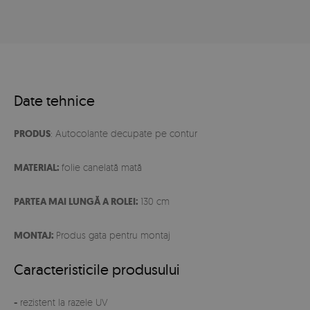
Date tehnice
PRODUS
: Autocolante decupate pe contur
MATERIAL:
folie canelată mată
PARTEA MAI LUNGĂ A ROLEI:
130 cm
MONTAJ:
Produs gata pentru montaj
Caracteristicile produsului
-
rezistent la razele UV