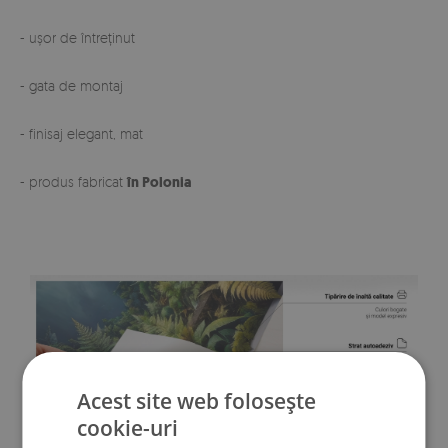
- ușor de întreținut
- gata de montaj
- finisaj elegant, mat
- produs fabricat
în Polonia
Acest site web folosește
cookie-uri