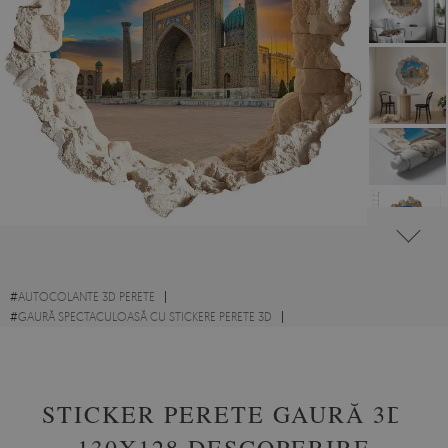
#
AUTOCOLANTE 3D PERETE
#
GAURĂ SPECTACULOASĂ CU STICKERE PERETE 3D
#
PEISAJE UIMITOARE CU STICKERE PERETE 3D
STICKER PERETE GAURĂ 3D
130X128 DESCOPERIRE