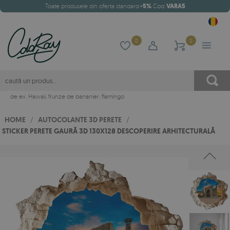
Toate produsele din oferta standard
-5%
Cod:
VARA5
0
0
de ex.
Hawaii
,
frunze de bananier
,
flamingo
HOME
/
AUTOCOLANTE 3D PERETE
/
STICKER PERETE GAURĂ 3D 130X128 DESCOPERIRE ARHITECTURALĂ