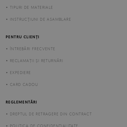
peretelui. Tapetul vlies este o soluție care combină clasicul și
TIPURI DE MATERIALE
modernitatea, de aceea poate fi folosit cu succes pentru
INSTRUCŢIUNI DE ASAMBLARE
decorarea oricărui interior.
Montarea necesită pregătirea
prealabilă a peretelui (adezivul se aplică pe perete, nu pe
tapet).
PENTRU CLIENȚI
ÎNTREBĂRI FRECVENTE
RECLAMAȚII ȘI RETURNĂRI
EXPEDIERE
CARD CADOU
REGLEMENTĂRI
DREPTUL DE RETRAGERE DIN CONTRACT
POLITICA DE CONFIDENŢIALITATE