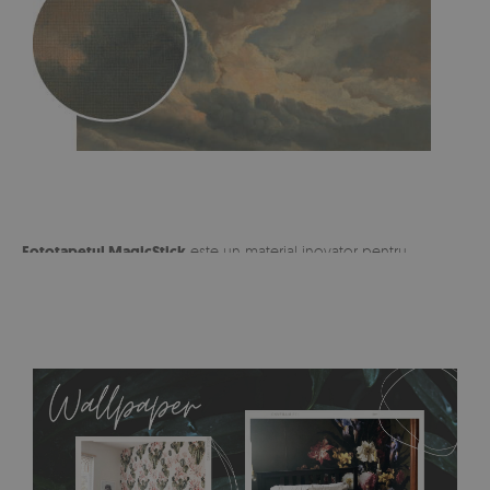
Fototapetul MagicStick
este un material inovator pentru
sarcini speciale cu posibilitatea de dezlipire și lipire multiplă.
Nu se murdărește, nu se rupe, se montează rapid și ușor. Nu
este potrivit pentru lipire pe suprafete acoperite cu vopsea
acrilică și latex. Este ușor de îndepărtat și lipit în orice loc, iar
montarea în sine nu durează mai mult de 30-60 de minute.
Fototapetul din material MagicStick poate decora orice
interior!