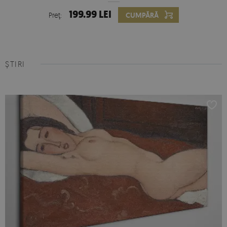
199.99 LEI
Preţ:
CUMPĂRĂ
ȘTIRI
Fototapet de latex
- datorită suprafeței netede, satinate,
materialul de latex permite obținerea unui efect fotografic.
Acest tip de fototapet va funcționa excelent în sufragerie,
birou, camera copiilor și baie. Materialul durabil și culorile vii
garantează un efect impresionant pentru o lungă perioadă de
timp de utilizare. Montarea necesită utilizarea unui adeziv
dedicat pentru tapetul de latex.