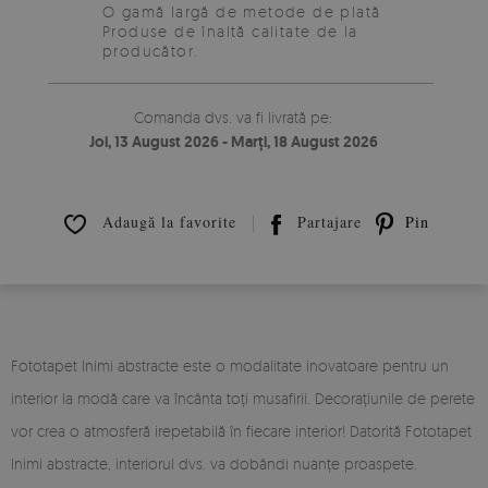
O gamă largă de metode de plată
Produse de înaltă calitate de la
producător.
Comanda dvs. va fi livrată pe:
Joi, 13 August 2026 - Marți, 18 August 2026
Adaugă la favorite
Partajare
Pin it
Fototapet Inimi abstracte este o modalitate inovatoare pentru un
interior la modă care va încânta toți musafirii. Decorațiunile de perete
vor crea o atmosferă irepetabilă în fiecare interior! Datorită Fototapet
Inimi abstracte, interiorul dvs. va dobândi nuanțe proaspete.