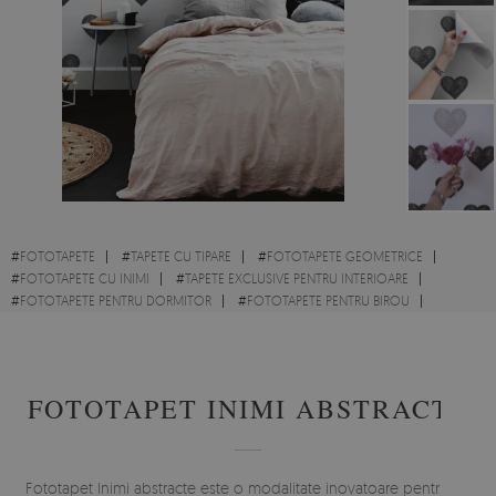
#
FOTOTAPETE
#
TAPETE CU TIPARE
#
FOTOTAPETE GEOMETRICE
#
FOTOTAPETE CU INIMI
#
TAPETE EXCLUSIVE PENTRU INTERIOARE
#
FOTOTAPETE PENTRU DORMITOR
#
FOTOTAPETE PENTRU BIROU
#
FOTOTAPETE PENTRU CAMERA COPILULUI
FOTOTAPET INIMI ABSTRACTE
Fototapet Inimi abstracte este o modalitate inovatoare pentru un