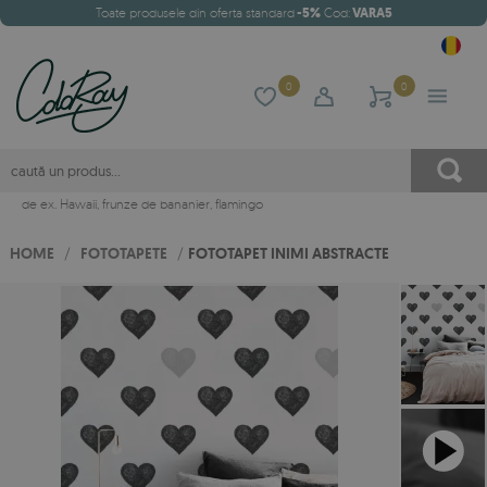
Toate produsele din oferta standard
-5%
Cod:
VARA5
0
0
de ex.
Hawaii
,
frunze de bananier
,
flamingo
HOME
/
FOTOTAPETE
/
FOTOTAPET INIMI ABSTRACTE