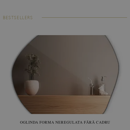
BESTSELLERS
Fototapetul laminat
este foarte popular printre clienții noștri.
Nu este deloc surprinzător, la fel ca și tapetul de vinil, este
rezistent la umiditate și temperatură, astfel încât poate deveni
un decor original al bucătăriei și al băii, iar culorile sale își vor
păstra intensitatea ani de zile. Montarea nu necesită adeziv de
tapet, deoarece materialul este autoadeziv.
OGLINDA FORMA NEREGULATA FĂRĂ CADRU