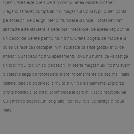
Creativitatea este cheia pentru compunerea oricărei încăperi.
Alegând să faceți cumpărături în magazinul Coloray.pl, puteți conta
pe accesorii de design interior frumoase și unice. Fototapet Inimi
abstracte este rezistent la deteriorări mecanice, de aceea veți obține
un decor de perete pentru mult timp. Oferta bogată de modele și
culori va face ca Fototapet Inimi abstracte să arate grozav în orice
interior. Cu tapetul nostru, apartamentul dvs. nu numai că va câștiga
un look nou, ci și un stil deosebit! În oferta magazinului nostru avem
o selecție largă de fototapete și oferim ornamente de cea mai înaltă
calitate, care se potrivesc la multe stiluri de aranjamente. Explorați
oferta noastră și selectați schimbarea la care ați visat dintotdeauna!
Cu astfel de decorațiuni originale interiorul dvs. va câștiga o nouă
viață.