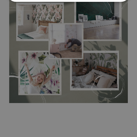
deformare, astfel încât poate fi folosit cu succes în bucatarie
sau în baie. Tapetul din vinil este rezistent și la amprente, este
suficient să-l ștergeți din când în când cu o lavetă umedă.
Montarea necesită utilizarea unui adeziv dedicat pentru
tapetul de vinil!