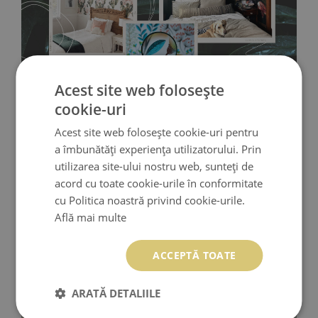
Acest site web folosește
cookie-uri
Acest site web folosește cookie-uri pentru
a îmbunătăți experiența utilizatorului. Prin
utilizarea site-ului nostru web, sunteți de
acord cu toate cookie-urile în conformitate
cu Politica noastră privind cookie-urile.
Află mai multe
ACCEPTĂ TOATE
Fototapet din vinil
- durabilitate și rezistență. Vinilul este un
ARATĂ DETALIILE
material rezistent la temperaturi ridicate și umezeală, iar
datorită bazei din vlies este rezistent și la întindere și