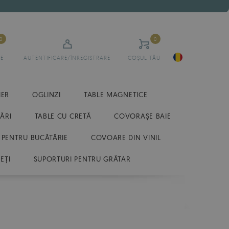
0
0
E
AUTENTIFICARE/ÎNREGISTRARE
COȘUL TĂU
IER
OGLINZI
TABLE MAGNETICE
ĂRI
TABLE CU CRETĂ
COVORAȘE BAIE
 PENTRU BUCĂTĂRIE
COVOARE DIN VINIL
EȚI
SUPORTURI PENTRU GRĂTAR