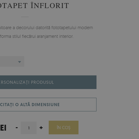
OTAPET ÎNFLORIT
itoare a decorului datorită fototapetului modern
forma stilul fiecărui aranjament interior.
ERSONALIZAȚI PRODUSUL
CITAȚI O ALTĂ DIMENSIUNE
EI
-
+
ÎN COŞ