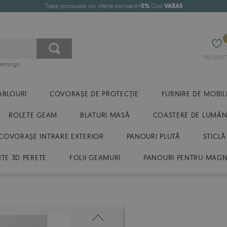
Toate produsele din oferta standard
-5%
Cod:
VARA5
FAVORIT
flamingo
ABLOURI
COVORAȘE DE PROTECȚIE
FURNIRE DE MOBIL
ROLETE GEAM
BLATURI MASĂ
COASTERE DE LUMÂN
COVORAȘE INTRARE EXTERIOR
PANOURI PLUTĂ
STICLĂ
E 3D PERETE
FOLII GEAMURI
PANOURI PENTRU MAGN