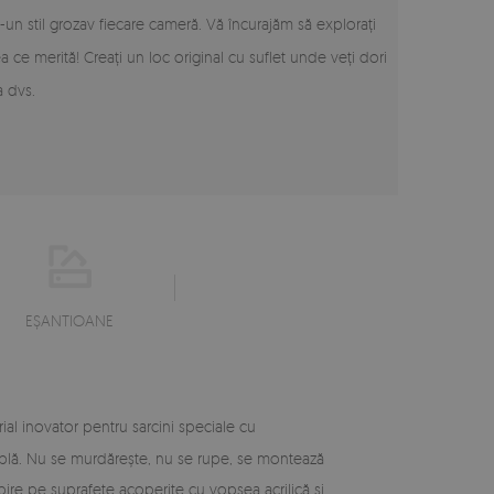
un stil grozav fiecare cameră. Vă încurajăm să explorați
ea ce merită! Creați un loc original cu suflet unde veți dori
a dvs.
EŞANTIOANE
al inovator pentru sarcini speciale cu
ltiplă. Nu se murdărește, nu se rupe, se montează
ipire pe suprafete acoperite cu vopsea acrilică și