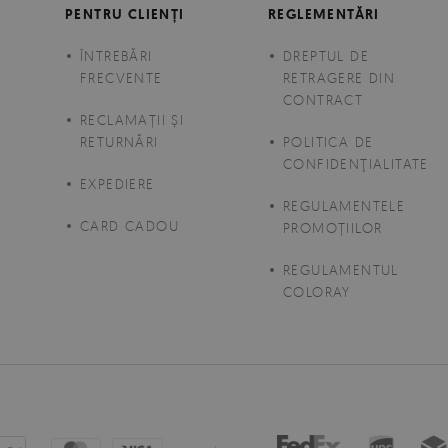
PENTRU CLIENȚI
REGLEMENTĂRI
moderne, tapetul vlies este complet ecol
este mai groasă decât în cazul altor m
ÎNTREBĂRI
DREPTUL DE
neregularităților de pe suprafața peret
FRECVENTE
RETRAGERE DIN
CONTRACT
clasicul și modernitatea, de aceea poa
E
RECLAMAȚII ȘI
interior.
Montarea necesită pregătirea 
RETURNĂRI
POLITICA DE
perete, nu pe tapet).
CONFIDENŢIALITATE
EXPEDIERE
REGULAMENTELE
CARD CADOU
PROMOȚIILOR
REGULAMENTUL
COLORAY