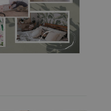
r printre clienții noștri. Nu este deloc
l, este rezistent la umiditate și temperatură, astfel
ucătăriei și al băii, iar culorile sale își vor păstra
necesită adeziv de tapet, deoarece materialul este