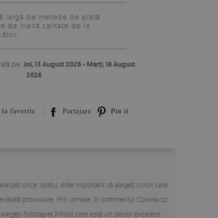
 largă de metode de plată
e de înaltă calitate de la
ător.
rată pe:
Joi, 13 August 2026 - Marți, 18 August
2026
la favorite
Partajare
Pin it
anjați orice spațiu, este important să alegeți culori care
vărată provocare. Prin urmare, în sortimentul Coloray.cz
 Alegeți Fototapet Înflorit care este un decor excelent