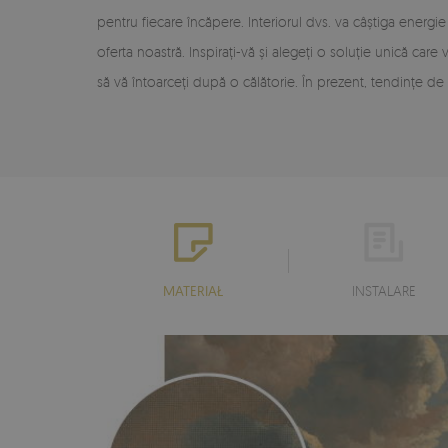
pentru fiecare încăpere. Interiorul dvs. va câștiga energ
oferta noastră. Inspirați-vă și alegeți o soluție unică care
să vă întoarceți după o călătorie. În prezent, tendințe de 
MATERIAŁ
INSTALARE