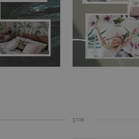
Fototapetul laminat
este foarte popula
surprinzător, la fel ca și tapetul de vini
încât poate deveni un decor original al b
intensitatea ani de zile. Montarea nu 
autoadeziv.
ȘTIRI