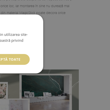
în orice loc, iar montarea în sine nu durează mai
din material MagicStick poate decora orice
n utilizarea site-
noastră privind
EPTĂ TOATE
istență. Vinilul este un material rezistent la
orită bazei din vlies este rezistent și la întindere
sit cu succes în bucatarie sau în baie. Tapetul din
e suficient să-l ștergeți din când în când cu o lavetă
ui adeziv dedicat pentru tapetul de vinil!