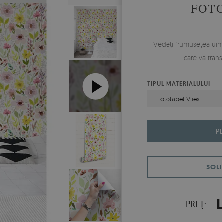
FOT
Vedeți frumusețea uim
care va trans
TIPUL MATERIALULUI
Fototapet Vlies
P
SOLI
L
PREŢ: