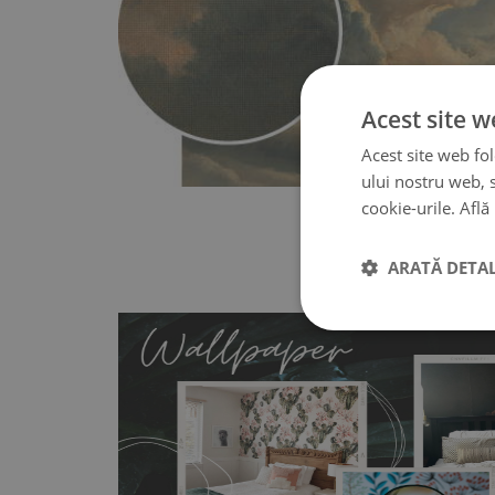
Acest site w
Acest site web fol
ului nostru web, s
cookie-urile.
Află
ARATĂ DETAL