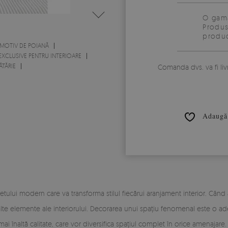
O gamă
Produs
produc
MOTIV DE POIANĂ
EXCLUSIVE PENTRU INTERIOARE
TĂRIE
Comanda dvs. va fi liv
Adaugă 
ului modern care va transforma stilul fiecărui aranjament interior. Când ar
e elemente ale interiorului. Decorarea unui spațiu fenomenal este o ade
 înaltă calitate, care vor diversifica spațiul complet în orice amenajare.