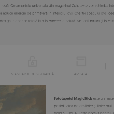
ie nouă. Ornamentele universale din magazinul Coloray.cz vor schimba într-
 va aduce energie de primăvară în interiorul dvs. Oferiți-i spațiului dvs. ce
design interior se referă la o întoarcere la natură. Aduceți natura și în cas
STANDARDE DE SIGURANȚĂ
AMBALAJ
Fototapetul MagicStick
este un materi
posibilitatea de dezlipire și lipire mu
rapid și ușor. Nu este potrivit pentru l