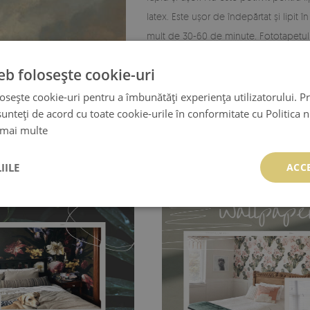
latex. Este ușor de îndepărtat și lipit 
mult de 30-60 de minute. Fototapetul 
interior!
eb folosește cookie-uri
osește cookie-uri pentru a îmbunătăți experiența utilizatorului. Pri
unteți de acord cu toate cookie-urile în conformitate cu Politica 
 mai multe
IILE
ACC
Fototapet din vinil
- durabilitate și rez
temperaturi ridicate și umezeală, iar dat
și deformare, astfel încât poate fi folo
vinil este rezistent și la amprente, est
umedă. Montarea necesită utilizarea un