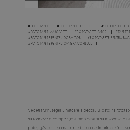
#
FOTOTAPETE
#
FOTOTAPETE CU FLORI
#
FOTOTAPETE CU 
#
FOTOTAPET MARGARETE
#
FOTOTAPETE PĂPĂDII
#
TAPETE 
#
FOTOTAPETE PENTRU DORMITOR
#
FOTOTAPETE PENTRU BUCĂ
#
FOTOTAPETE PENTRU CAMERA COPILULUI
Vedeți frumusețea uimitoare a decorului datorită fototapet
să formeze o compoziție armonioasă și să rezoneze cu alt
puteți găsi multe ornamente frumoase imprimate în cea mai