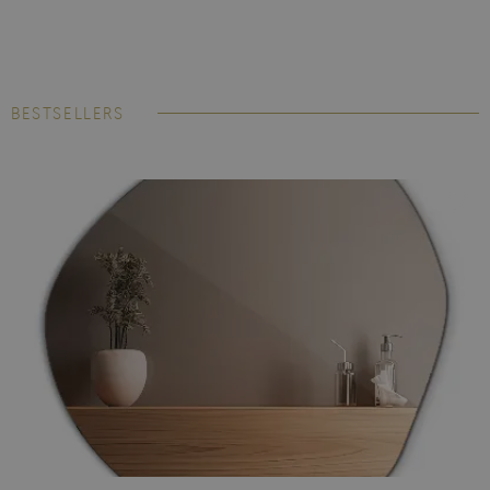
BESTSELLERS
Fototapetul laminat
este foarte popular printre clienții noștri.
Nu este deloc surprinzător, la fel ca și tapetul de vinil, este
rezistent la umiditate și temperatură, astfel încât poate deveni
un decor original al bucătăriei și al băii, iar culorile sale își vor
păstra intensitatea ani de zile. Montarea nu necesită adeziv de
tapet, deoarece materialul este autoadeziv.