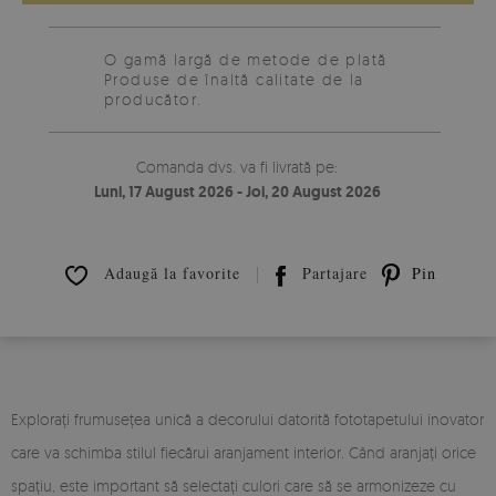
O gamă largă de metode de plată
Produse de înaltă calitate de la
producător.
Comanda dvs. va fi livrată pe:
Luni, 17 August 2026 - Joi, 20 August 2026
Adaugă la favorite
Partajare
Pin it
Explorați frumusețea unică a decorului datorită fototapetului inovator
care va schimba stilul fiecărui aranjament interior. Când aranjați orice
spațiu, este important să selectați culori care să se armonizeze cu