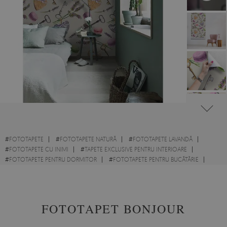
#
FOTOTAPETE
#
FOTOTAPETE NATURĂ
#
FOTOTAPETE LAVANDĂ
#
FOTOTAPETE CU INIMI
#
TAPETE EXCLUSIVE PENTRU INTERIOARE
#
FOTOTAPETE PENTRU DORMITOR
#
FOTOTAPETE PENTRU BUCĂTĂRIE
#
FOTOTAPETE PENTRU CAMERA COPILULUI
FOTOTAPET BONJOUR