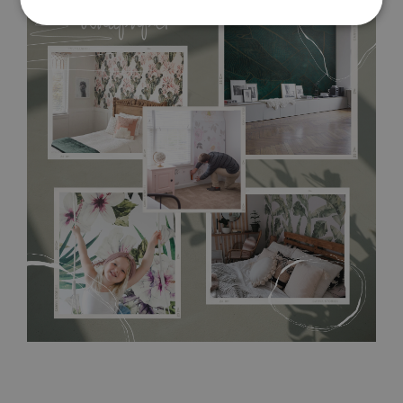
material rezistent la temperaturi ridicate și umezeală, iar
datorită bazei din vlies este rezistent și la întindere și
deformare, astfel încât poate fi folosit cu succes în bucatarie
sau în baie. Tapetul din vinil este rezistent și la amprente, este
suficient să-l ștergeți din când în când cu o lavetă umedă.
Montarea necesită utilizarea unui adeziv dedicat pentru
tapetul de vinil!