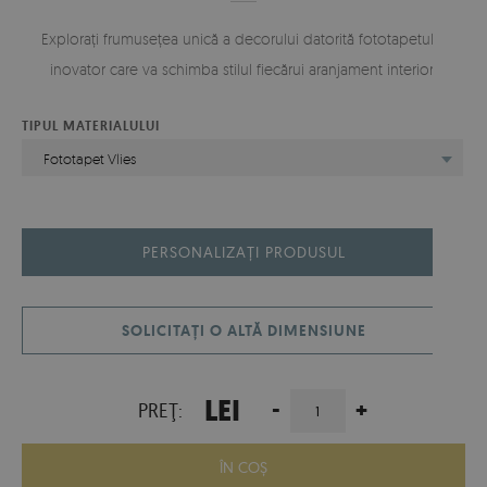
Explorați frumusețea unică a decorului datorită fototapetului
inovator care va schimba stilul fiecărui aranjament interior.
TIPUL MATERIALULUI
Fototapet Vlies
PERSONALIZAȚI PRODUSUL
SOLICITAȚI O ALTĂ DIMENSIUNE
LEI
-
+
PREŢ:
ÎN COŞ