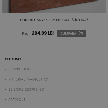
TABLOU CANVAS FEMEIE GOALĂ ÎNTINSĂ
204.99 LEI
Preţ:
CUMPĂRĂ
COLORAY
DESPRE NOI
MATERIAL MAGICSTICK
Fototapet vlies
- materialul vlies este un produs tipic clasic.
SE SCRIE DESPRE NOI
Datorită tehnologiilor moderne, tapetul vlies este complet
ARTICOLE
ecologic, fără materiale artificiale. Baza din vlies este mai