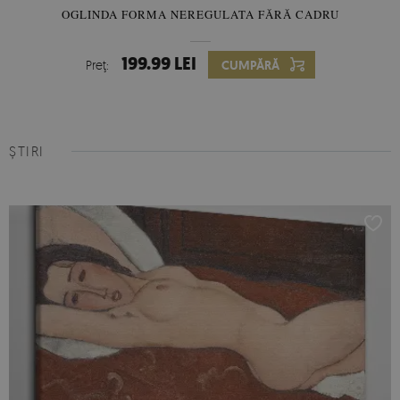
OGLINDA FORMA NEREGULATA FĂRĂ CADRU
199.99 LEI
Preţ:
CUMPĂRĂ
ȘTIRI
Fototapet de latex
- datorită suprafeței netede, satinate,
materialul de latex permite obținerea unui efect fotografic.
Acest tip de fototapet va funcționa excelent în sufragerie,
birou, camera copiilor și baie. Materialul durabil și culorile vii
garantează un efect impresionant pentru o lungă perioadă de
timp de utilizare. Montarea necesită utilizarea unui adeziv
dedicat pentru tapetul de latex.