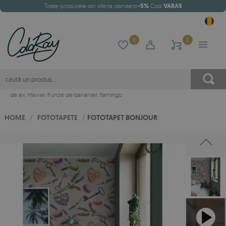
Toate produsele din oferta standard
-5%
Cod:
VARA5
0
0
de ex.
Hawaii
,
frunze de bananier
,
flamingo
HOME
/
FOTOTAPETE
/
FOTOTAPET BONJOUR