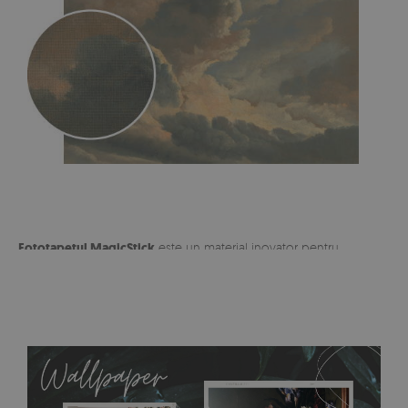
Fototapetul MagicStick
este un material inovator pentru
sarcini speciale cu posibilitatea de dezlipire și lipire multiplă.
Nu se murdărește, nu se rupe, se montează rapid și ușor. Nu
este potrivit pentru lipire pe suprafete acoperite cu vopsea
acrilică și latex. Este ușor de îndepărtat și lipit în orice loc, iar
montarea în sine nu durează mai mult de 30-60 de minute.
Fototapetul din material MagicStick poate decora orice