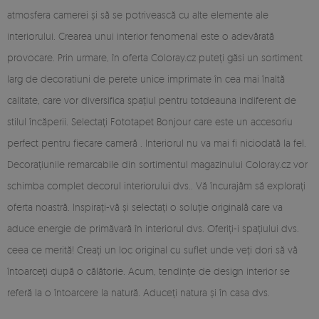
atmosfera camerei și să se potrivească cu alte elemente ale
interiorului. Crearea unui interior fenomenal este o adevărată
provocare. Prin urmare, în oferta Coloray.cz puteți găsi un sortiment
larg de decoratiuni de perete unice imprimate în cea mai înaltă
calitate, care vor diversifica spațiul pentru totdeauna indiferent de
stilul încăperii. Selectați Fototapet Bonjour care este un accesoriu
perfect pentru fiecare cameră . Interiorul nu va mai fi niciodată la fel.
Decorațiunile remarcabile din sortimentul magazinului Coloray.cz vor
schimba complet decorul interiorului dvs.. Vă încurajăm să explorați
oferta noastră. Inspirați-vă și selectați o soluție originală care va
aduce energie de primăvară în interiorul dvs. Oferiți-i spațiului dvs.
ceea ce merită! Creați un loc original cu suflet unde veți dori să vă
întoarceți după o călătorie. Acum, tendințe de design interior se
referă la o întoarcere la natură. Aduceți natura și în casa dvs.