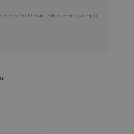
ibild perete efect 3d poate schimba complet percepția
ui