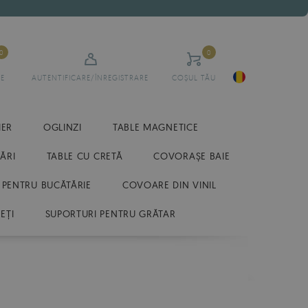
0
0
E
AUTENTIFICARE/ÎNREGISTRARE
COȘUL TĂU
IER
OGLINZI
TABLE MAGNETICE
ĂRI
TABLE CU CRETĂ
COVORAȘE BAIE
 PENTRU BUCĂTĂRIE
COVOARE DIN VINIL
EȚI
SUPORTURI PENTRU GRĂTAR