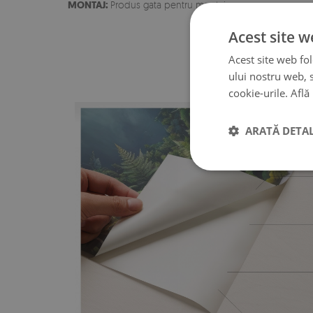
MONTAJ:
Produs gata pentru montaj
Acest site w
Acest site web fol
ului nostru web, s
cookie-urile.
Află
ARATĂ DETAL