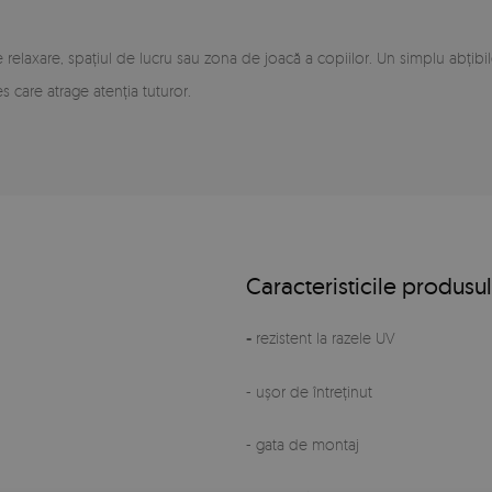
de relaxare, spațiul de lucru sau zona de joacă a copiilor. Un simplu abț
 care atrage atenția tuturor.
Caracteristicile produsul
-
rezistent la razele UV
- ușor de întreținut
- gata de montaj