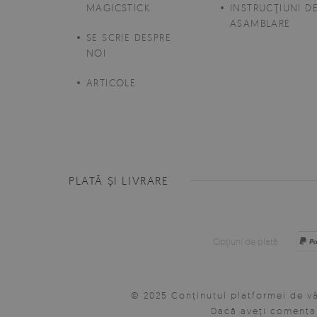
MAGICSTICK
INSTRUCŢIUNI D
ASAMBLARE
SE SCRIE DESPRE
NOI
ARTICOLE
PLATĂ ȘI LIVRARE
Opţiuni de plată:
© 2025 Conținutul platformei de vâ
Dacă aveți comentar