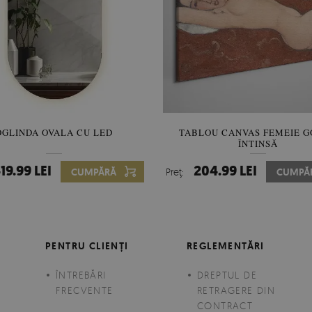
OGLINDA OVALA CU LED
OGLINDA FORMA NEREGULA
TABLOU CANVAS FEMEIE 
ÎNTINSĂ
19.99 LEI
434.99 LEI
204.99 LEI
CUMPĂRĂ
Preţ:
Preţ:
CUMPĂ
CUMPĂ
PENTRU CLIENȚI
REGLEMENTĂRI
ÎNTREBĂRI
DREPTUL DE
FRECVENTE
RETRAGERE DIN
CONTRACT