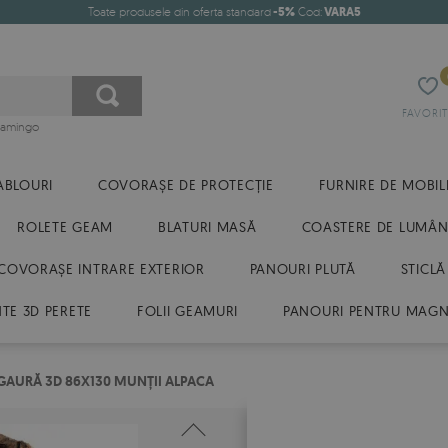
Toate produsele din oferta standard
-5%
Cod:
VARA5
FAVORIT
flamingo
ABLOURI
COVORAȘE DE PROTECȚIE
FURNIRE DE MOBIL
ROLETE GEAM
BLATURI MASĂ
COASTERE DE LUMÂN
COVORAȘE INTRARE EXTERIOR
PANOURI PLUTĂ
STICLĂ
E 3D PERETE
FOLII GEAMURI
PANOURI PENTRU MAGN
 GAURĂ 3D 86X130 MUNȚII ALPACA