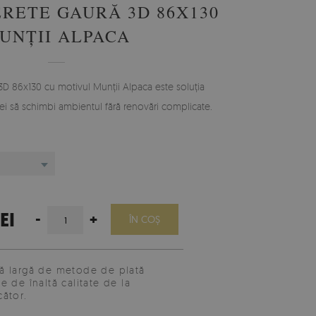
ERETE GAURĂ 3D 86X130
UNȚII ALPACA
 3D 86x130 cu motivul Munții Alpaca este soluția
rei să schimbi ambientul fără renovări complicate.
EI
-
+
ÎN COŞ
 largă de metode de plată
e de înaltă calitate de la
ător.