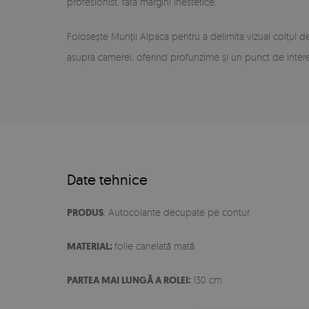
profesionist, fără margini inestetice.
Folosește Munții Alpaca pentru a delimita vizual colțul 
asupra camerei, oferind profunzime și un punct de interes
Date tehnice
PRODUS
: Autocolante decupate pe contur
MATERIAL:
folie canelată mată
PARTEA MAI LUNGĂ A ROLEI:
130 cm