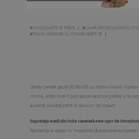
#
AUTOCOLANTE 3D PERETE
#
GAURĂ SPECTACULOASĂ CU STICK
#
PEISAJE UIMITOARE CU STICKERE PERETE 3D
Sticker perete gaură 3D 86x130 cu motivul Munții Alpaca e
montaj, astfel încât îl poți aplica rapid pe perete și te p
accente discrete până la decoruri de impact.
Suprafața mată din folie canelată este ușor de întreținut
Rezistența la razele UV înseamnă că autocolantul perete il