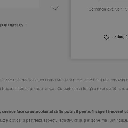
Comanda dvs. va fi liv
ERE PERETE 3D
Adaugă 
ste soluția practică atunci când vrei să schimbi ambientul fără renovări
oți bucura imediat de noul decor. Cu partea mai lungă a rolei de 130 cm, ai 
, ceea ce face ca autocolantul să fie potrivit pentru încăperi frecvent ut
uzie optică își păstrează aspectul atractiv, chiar și în zone mai luminoas