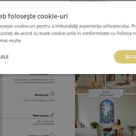
- finisaj elegant, mat
eb folosește cookie-uri
- produs fabricat
în Polonia
osește cookie-uri pentru a îmbunătăți experiența utilizatorului. Pri
unteți de acord cu toate cookie-urile în conformitate cu Politica 
 mai multe
IILE
ACC