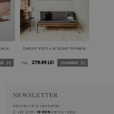
TA LED
GOALĂ
TABLOU STICLA SCĂLDAT ÎN PÂRÂU
OGLINDA MODERNA DE SEMICERC
OGLIND
OGLIN
FARA RAMA
224.99 LEI
279.99 LEI
354
224
RĂ
RĂ
Preţ:
Preţ:
CUMPĂRĂ
CUMPĂRĂ
Preţ:
Preţ:
NEWSLETTER
Abonați-vă la newsletter
și veți primi
10 RON
pentru toate