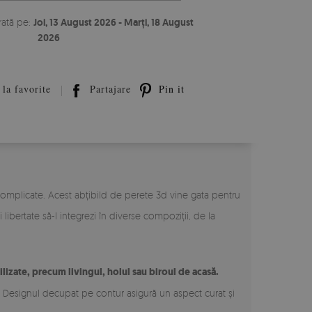
rată pe:
Joi, 13 August 2026 - Marți, 18 August
2026
la favorite
Partajare
Pin it
 complicate. Acest abțibild de perete 3d vine gata pentru
libertate să-l integrezi în diverse compoziții, de la
ilizate, precum livingul, holul sau biroul de acasă.
e. Designul decupat pe contur asigură un aspect curat și