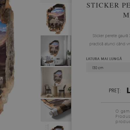
STICKER P
M
Sticker perete gaură
practică atunci când v
LATURA MAI LUNGĂ
130 cm
L
PREŢ:
O gamă
Produs
produc