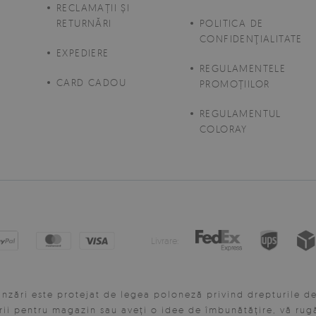
E
RECLAMAȚII ȘI
RETURNĂRI
POLITICA DE
CONFIDENŢIALITATE
EXPEDIERE
REGULAMENTELE
CARD CADOU
PROMOȚIILOR
REGULAMENTUL
COLORAY
Livrare:
nzări este protejat de legea poloneză privind drepturile de 
ii pentru magazin sau aveți o idee de îmbunătățire, vă rug