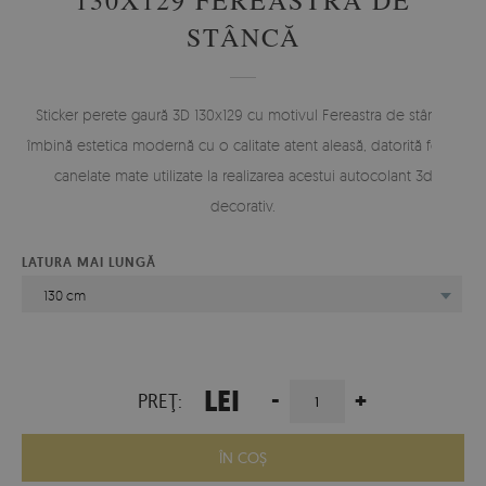
STÂNCĂ
Sticker perete gaură 3D 130x129 cu motivul Fereastra de stâncă
îmbină estetica modernă cu o calitate atent aleasă, datorită foliei
canelate mate utilizate la realizarea acestui autocolant 3d
decorativ.
LATURA MAI LUNGĂ
130 cm
LEI
-
+
PREŢ:
ÎN COŞ