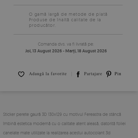
O gamă largă de metode de plată
Produse de înaltă calitate de la
producător.
Comanda dvs. va fi livrată pe:
Joi, 13 August 2026 - Marți, 18 August 2026
Adaugă la favorite
Partajare
Pin it
Sticker perete gaură 3D 130x129 cu motivul Fereastra de stâncă
îmbină estetica modernă cu o calitate atent aleasă, datorită foliei
canelate mate utilizate la realizarea acestui autocolant 3d