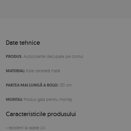
Date tehnice
PRODUS
: Autocolante decupate pe contur
MATERIAL:
folie canelată mată
PARTEA MAI LUNGĂ A ROLEI:
130 cm
MONTAJ:
Produs gata pentru montaj
Caracteristicile produsului
-
rezistent la razele UV