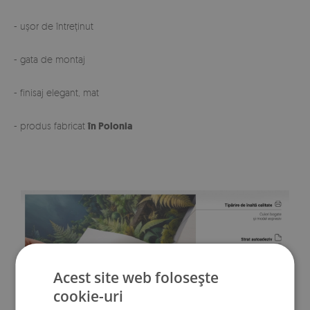
- ușor de întreținut
- gata de montaj
- finisaj elegant, mat
- produs fabricat
în Polonia
Acest site web folosește
cookie-uri