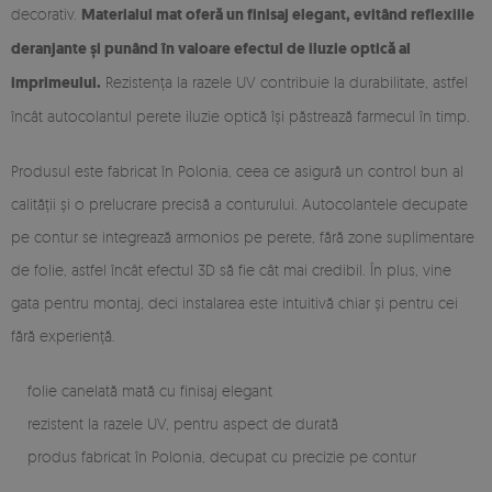
decorativ.
Materialul mat oferă un finisaj elegant, evitând reflexiile
deranjante și punând în valoare efectul de iluzie optică al
imprimeului.
Rezistența la razele UV contribuie la durabilitate, astfel
încât autocolantul perete iluzie optică își păstrează farmecul în timp.
Produsul este fabricat în Polonia, ceea ce asigură un control bun al
calității și o prelucrare precisă a conturului. Autocolantele decupate
pe contur se integrează armonios pe perete, fără zone suplimentare
de folie, astfel încât efectul 3D să fie cât mai credibil. În plus, vine
gata pentru montaj, deci instalarea este intuitivă chiar și pentru cei
fără experiență.
folie canelată mată cu finisaj elegant
rezistent la razele UV, pentru aspect de durată
produs fabricat în Polonia, decupat cu precizie pe contur