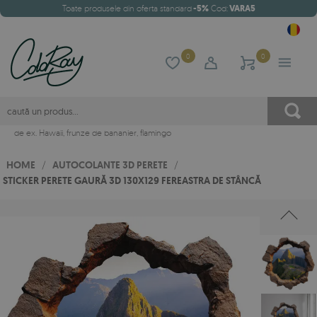
Toate produsele din oferta standard
-5%
Cod:
VARA5
0
0
de ex.
Hawaii
,
frunze de bananier
,
flamingo
HOME
/
AUTOCOLANTE 3D PERETE
/
STICKER PERETE GAURĂ 3D 130X129 FEREASTRA DE STÂNCĂ