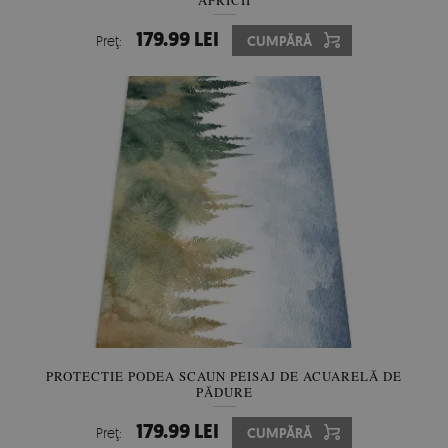
AFRICII
179.99 LEI
Preţ:
CUMPĂRĂ
PROTECTIE PODEA SCAUN PEISAJ DE ACUARELĂ DE
PĂDURE
179.99 LEI
Preţ:
CUMPĂRĂ