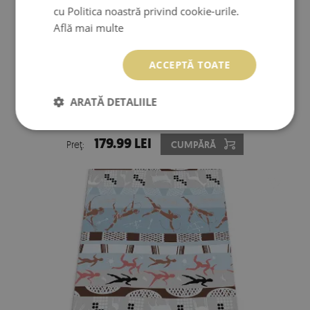
cu Politica noastră privind cookie-urile.
Află mai multe
ACCEPTĂ TOATE
ARATĂ DETALIILE
COVORAS PENTRU PROTECTIE PODEA ALBINE FLORI
MIERE
179.99 LEI
Preţ:
CUMPĂRĂ