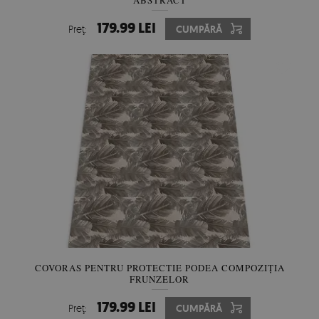
ABSTRACT
179.99 LEI
Preţ:
CUMPĂRĂ
COVORAS PENTRU PROTECTIE PODEA COMPOZIȚIA
FRUNZELOR
179.99 LEI
Preţ:
CUMPĂRĂ