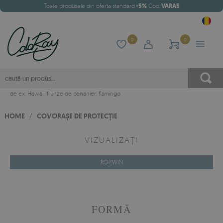
Toate produsele din oferta standard
-5%
Cod:
VARA5
0
0
de ex.
Hawaii
,
frunze de bananier
,
flamingo
HOME
/
COVORAȘE DE PROTECȚIE
VIZUALIZAȚI
ROZWIŃ
FORMĂ